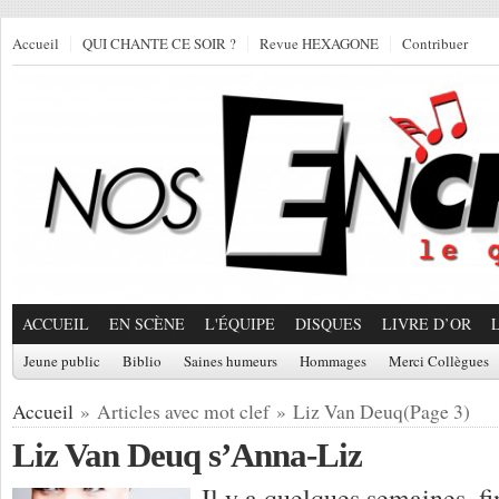
Accueil
QUI CHANTE CE SOIR ?
Revue HEXAGONE
Contribuer
ACCUEIL
EN SCÈNE
L'ÉQUIPE
DISQUES
LIVRE D’OR
Jeune public
Biblio
Saines humeurs
Hommages
Merci Collègues
Accueil
» Articles avec mot clef » Liz Van Deuq(Page 3)
Liz Van Deuq s’Anna-Liz
Il y a quelques semaines, fi