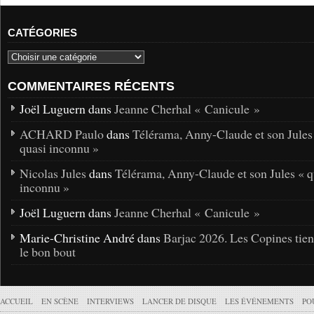
CATÉGORIES
COMMENTAIRES RÉCENTS
Joël Luguern dans
Jeanne Cherhal « Canicule »
ACHARD Paulo
dans
Télérama, Anny-Claude et son Jules
quasi inconnu »
Nicolas Jules
dans
Télérama, Anny-Claude et son Jules « q
inconnu »
Joël Luguern dans
Jeanne Cherhal « Canicule »
Marie-Christine André dans
Barjac 2026. Les Copines tie
le bon bout
ACCUEIL
EN SCÈNE
INTERVIEWS
LANCER DE DISQUE
LES ÉVÉNEMENTS
PO