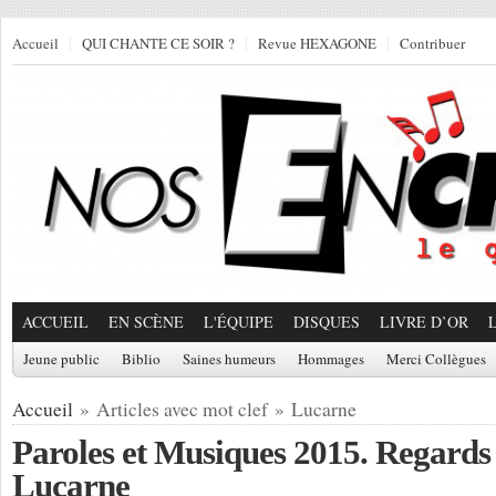
Accueil
QUI CHANTE CE SOIR ?
Revue HEXAGONE
Contribuer
ACCUEIL
EN SCÈNE
L'ÉQUIPE
DISQUES
LIVRE D’OR
Jeune public
Biblio
Saines humeurs
Hommages
Merci Collègues
Accueil
» Articles avec mot clef » Lucarne
Paroles et Musiques 2015. Regards 
Lucarne