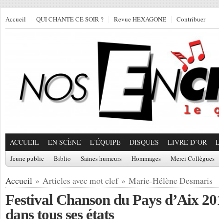
Accueil
QUI CHANTE CE SOIR ?
Revue HEXAGONE
Contribuer
ACCUEIL
EN SCÈNE
L'ÉQUIPE
DISQUES
LIVRE D’OR
Jeune public
Biblio
Saines humeurs
Hommages
Merci Collègues
Accueil
» Articles avec mot clef » Marie-Hélène Desmaris
Festival Chanson du Pays d’Aix 20
dans tous ses états