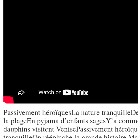
Passivement héroïquesLa nature tranquilleDe
la plageEn pyjama d’enfants sagesY’a comme
dauphins visitent VenisePassivement héroïqu
tranquilleOn réépluche la grande histoire Ma