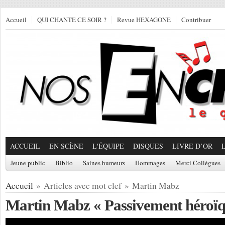
Accueil
QUI CHANTE CE SOIR ?
Revue HEXAGONE
Contribuer
ACCUEIL
EN SCÈNE
L'ÉQUIPE
DISQUES
LIVRE D’OR
Jeune public
Biblio
Saines humeurs
Hommages
Merci Collègues
Accueil
» Articles avec mot clef » Martin Mabz
Martin Mabz « Passivement héroïq