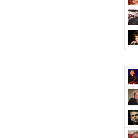
+Popu