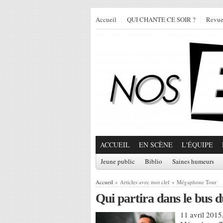
Accueil
QUI CHANTE CE SOIR ?
Revu
ACCUEIL
EN SCÈNE
L'ÉQUIPE
Jeune public
Biblio
Saines humeurs
Accueil
» Articles avec mot clef » Mégaphone Tour
Qui partira dans le bus
11 avril 2015