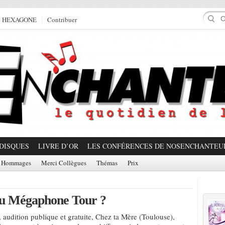
e HEXAGONE
Contribuer
DISQUES
LIVRE D’OR
LES CONFÉRENCES DE NOSENCHANTEU
Hommages
Merci Collègues
Thémas
Prix
Prom
 du Mégaphone Tour ?
, audition publique et gratuite, Chez ta Mère (Toulouse),