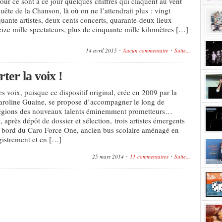
r ce sont à ce jour quelques chiffres qui claquent au vent
uête de la Chanson, là où on ne l’attendrait plus : vingt
quante artistes, deux cents concerts, quarante-deux lieux
eize mille spectateurs, plus de cinquante mille kilomètres […]
14 avril 2015
Aucun commentaire
Suite...
er la voix !
s voix, puisque ce dispositif original, crée en 2009 par la
roline Guaine, se propose d’accompagner le long de
régions des nouveaux talents éminemment prometteurs…
après dépôt de dossier et sélection, trois artistes émergents
 bord du Caro Force One, ancien bus scolaire aménagé en
gistrement et en […]
25 mars 2014
11 commentaires
Suite...