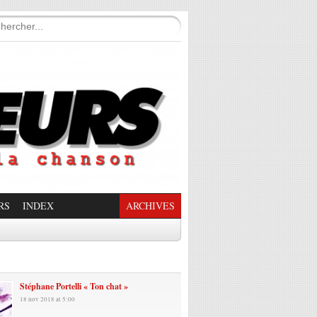
RS
INDEX
ARCHIVES
enade Enchantée
Stéphane Portelli « Ton chat »
18 nov 2018 at 5:00