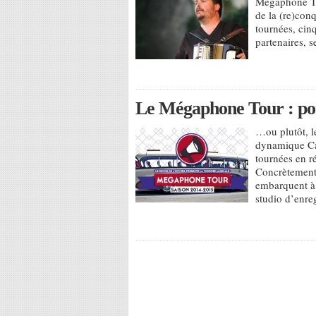
Mégaphone Tou
de la (re)conq
tournées, cin
partenaires, s
Le Mégaphone Tour : port
…ou plutôt, le
dynamique Ca
tournées en 
Concrètement, 
embarquent à
studio d’enre