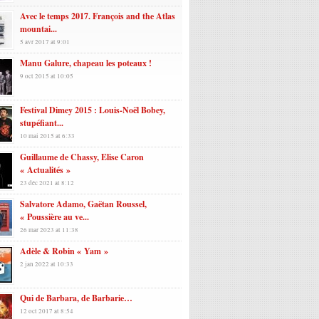
Avec le temps 2017. François and the Atlas
mountai...
5 avr 2017 at 9:01
Manu Galure, chapeau les poteaux !
9 oct 2015 at 10:05
Festival Dimey 2015 : Louis-Noël Bobey,
stupéfiant...
10 mai 2015 at 6:33
Guillaume de Chassy, Elise Caron
« Actualités »
23 déc 2021 at 8:12
Salvatore Adamo, Gaëtan Roussel,
« Poussière au ve...
26 mar 2023 at 11:38
Adèle & Robin « Yam »
2 jan 2022 at 10:33
Qui de Barbara, de Barbarie…
12 oct 2017 at 8:54