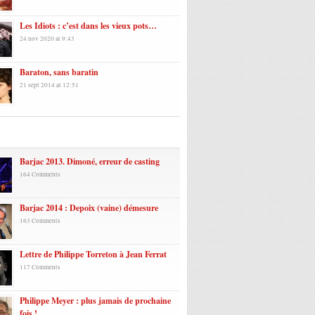
Les Idiots : c’est dans les vieux pots…
24 nov 2020 at 9:43
Baraton, sans baratin
21 sept 2014 at 12:51
laires
Barjac 2013. Dimoné, erreur de casting
164 Comments
Barjac 2014 : Depoix (vaine) démesure
163 Comments
Lettre de Philippe Torreton à Jean Ferrat
117 Comments
Philippe Meyer : plus jamais de prochaine
fois !