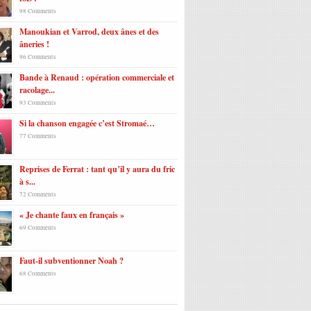
98 Comments
Manoukian et Varrod, deux ânes et des
âneries !
96 Comments
Bande à Renaud : opération commerciale et
racolage...
93 Comments
Si la chanson engagée c’est Stromaé…
77 Comments
Reprises de Ferrat : tant qu’il y aura du fric
à s...
72 Comments
« Je chante faux en français »
69 Comments
Faut-il subventionner Noah ?
68 Comments