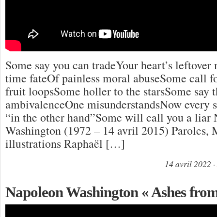
Some say you can tradeYour heart’s leftover 
time fateOf painless moral abuseSome call f
fruit loopsSome holler to the starsSome say 
ambivalenceOne misunderstandsNow every se
“in the other hand”Some will call you a liar
Washington (1972 – 14 avril 2015) Paroles, 
illustrations Raphaël […]
14 avril 2022
Napoleon Washington « Ashes from