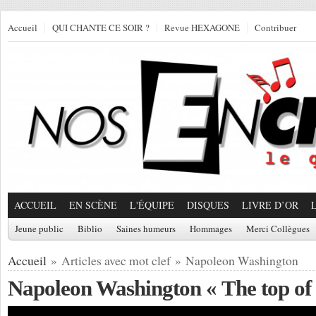
Accueil
QUI CHANTE CE SOIR ?
Revue HEXAGONE
Contribuer
ACCUEIL
EN SCÈNE
L'ÉQUIPE
DISQUES
LIVRE D’OR
Jeune public
Biblio
Saines humeurs
Hommages
Merci Collègues
Accueil
» Articles avec mot clef » Napoleon Washington
Napoleon Washington « The top of t