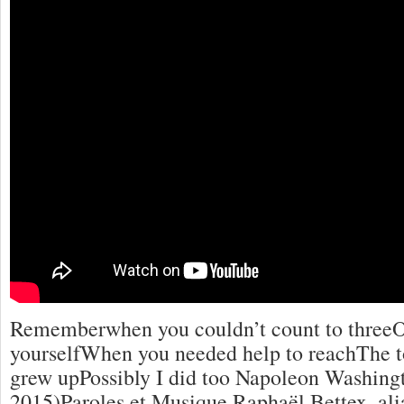
Rememberwhen you couldn’t count to threeOr
yourselfWhen you needed help to reachThe t
grew upPossibly I did too Napoleon Washingt
2015)Paroles et Musique Raphaël Bettex, al