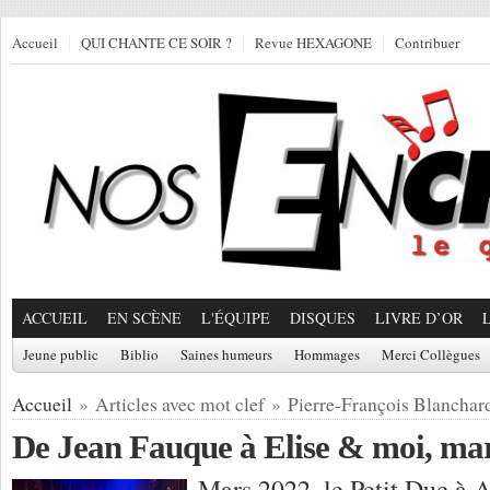
Accueil
QUI CHANTE CE SOIR ?
Revue HEXAGONE
Contribuer
ACCUEIL
EN SCÈNE
L'ÉQUIPE
DISQUES
LIVRE D’OR
Jeune public
Biblio
Saines humeurs
Hommages
Merci Collègues
Accueil
» Articles avec mot clef » Pierre-François Blanchar
De Jean Fauque à Elise & moi, ma
Mars 2022, le Petit Duc à 