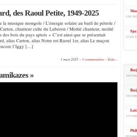
Mus
ard, des Raoul Petite, 1949-2025
5 fév 202
la musique mongole / L’énergie solaire au baril de pétrole /
arton, chanteur culte du Luberon / Moitié chanteur, moitié
Spa 
 des bois du pays aptois » C’est ainsi que se présentait
23 juil 2
rd, alias Carton, alias Notre roi Raoul 1er, alias Le maçon
encore l’Iggy […]
+Popu
1 mars 2025
3 commentaires
Suite...
Barj
amikazes »
164 Com
Barj
163 Com
Lett
117 Com
Phil
98 Comm