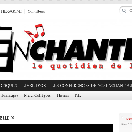
e HEXAGONE
Contribuer
DISQUES
LIVRE D’OR
LES CONFÉRENCES DE NOSENCHANTEU
Hommages
Merci Collègues
Thémas
Prix
Prom
eur »
Fest
9 mai 20