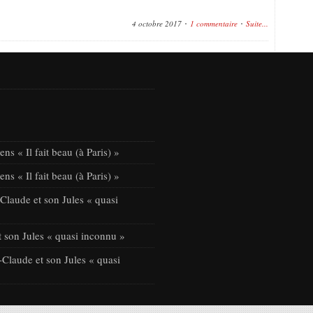
4 octobre 2017
1 commentaire
Suite...
ns « Il fait beau (à Paris) »
ns « Il fait beau (à Paris) »
laude et son Jules « quasi
 son Jules « quasi inconnu »
Claude et son Jules « quasi