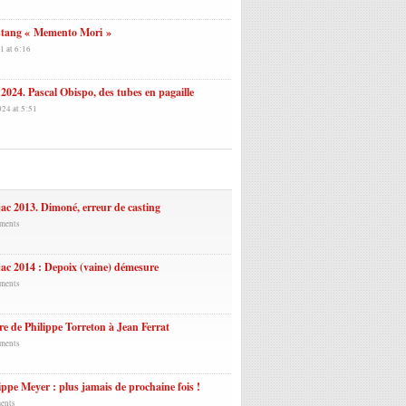
tang « Memento Mori »
1 at 6:16
2024. Pascal Obispo, des tubes en pagaille
024 at 5:51
laires
ac 2013. Dimoné, erreur de casting
ments
ac 2014 : Depoix (vaine) démesure
ments
re de Philippe Torreton à Jean Ferrat
ments
ippe Meyer : plus jamais de prochaine fois !
ents