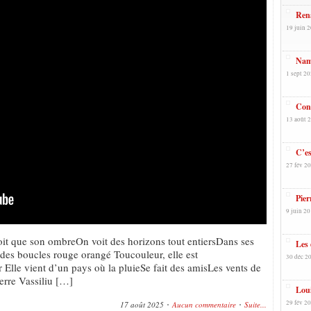
Ren
19 juin 2
Namu
1 sept 20
Con
13 août 2
C’es
27 fév 20
Pier
9 juin 20
voit que son ombreOn voit des horizons tout entiersDans ses
Les 
 des boucles rouge orangé Toucouleur, elle est
30 déc 20
 Elle vient d’un pays où la pluieSe fait des amisLes vents de
ierre Vassiliu […]
Loui
29 fév 20
17 août 2025
Aucun commentaire
Suite...