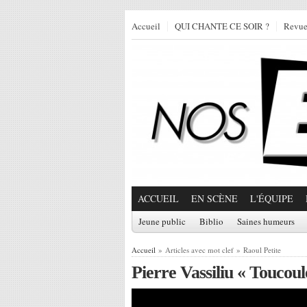
Accueil
QUI CHANTE CE SOIR ?
Revu
ACCUEIL
EN SCÈNE
L'ÉQUIPE
Jeune public
Biblio
Saines humeurs
Accueil
» Articles avec mot clef » Raoul Petite
Pierre Vassiliu « Toucoul