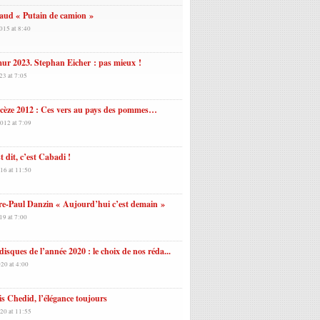
aud « Putain de camion »
015 at 8:40
r 2023. Stephan Eicher : pas mieux !
23 at 7:05
cèze 2012 : Ces vers au pays des pommes…
012 at 7:09
t dit, c’est Cabadi !
16 at 11:50
re-Paul Danzin « Aujourd’hui c’est demain »
19 at 7:00
disques de l’année 2020 : le choix de nos réda...
20 at 4:00
s Chedid, l’élégance toujours
20 at 11:55