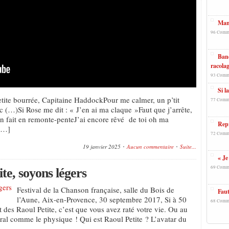
Mano
96 Comm
Band
racolag
93 Comm
Si l
tite bourrée, Capitaine HaddockPour me calmer, un p’tit
77 Comm
c (…)Si Rose me dit : « J’en ai ma claque »Faut que j’arrête,
en fait en remonte-penteJ’ai encore rêvé de toi oh ma
Repr
 […]
72 Comm
19 janvier 2025
Aucun commentaire
Suite...
« Je
69 Comm
te, soyons légers
Festival de la Chanson française, salle du Bois de
Faut
l’Aune, Aix-en-Provence, 30 septembre 2017, Si à 50
68 Comm
des Raoul Petite, c’est que vous avez raté votre vie. Ou au
ral comme le physique ! Qui est Raoul Petite ? L’avatar du