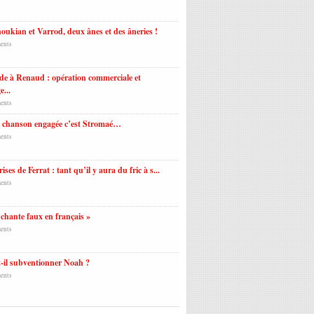
ukian et Varrod, deux ânes et des âneries !
ents
e à Renaud : opération commerciale et
e...
ents
a chanson engagée c’est Stromaé…
ents
ises de Ferrat : tant qu’il y aura du fric à s...
ents
 chante faux en français »
ents
-il subventionner Noah ?
ents