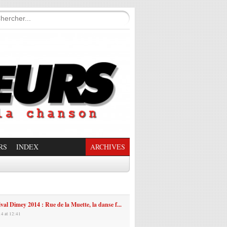
RS
INDEX
ARCHIVES
enade Enchantée
ival Dimey 2014 : Rue de la Muette, la danse f...
14 at 12:41