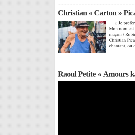
Christian « Carton » Pic
« Je préfère 
Mon nom est C
maçon / Robin
Christian Pica
chantant, ou 
Raoul Petite « Amours k