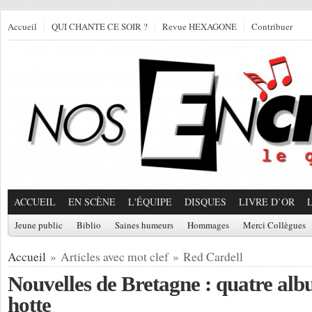
Accueil
QUI CHANTE CE SOIR ?
Revue HEXAGONE
Contribuer
ACCUEIL
EN SCÈNE
L'ÉQUIPE
DISQUES
LIVRE D’OR
Jeune public
Biblio
Saines humeurs
Hommages
Merci Collègues
Accueil
» Articles avec mot clef » Red Cardell
Nouvelles de Bretagne : quatre alb
hotte