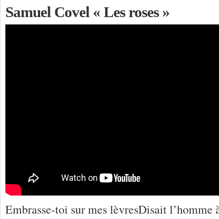
Samuel Covel « Les roses »
Embrasse-toi sur mes lèvresDisait l’homme à 