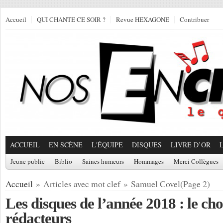
Accueil
QUI CHANTE CE SOIR ?
Revue HEXAGONE
Contribuer
ACCUEIL
EN SCÈNE
L'ÉQUIPE
DISQUES
LIVRE D’OR
Jeune public
Biblio
Saines humeurs
Hommages
Merci Collègues
Accueil
» Articles avec mot clef » Samuel Covel(Page 2)
Les disques de l’année 2018 : le cho
rédacteurs