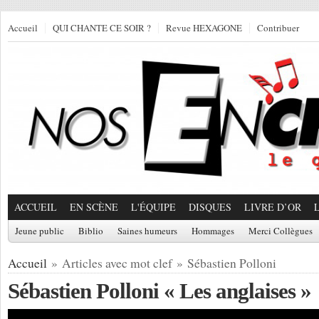
Accueil
QUI CHANTE CE SOIR ?
Revue HEXAGONE
Contribuer
ACCUEIL
EN SCÈNE
L'ÉQUIPE
DISQUES
LIVRE D’OR
Jeune public
Biblio
Saines humeurs
Hommages
Merci Collègues
Accueil
» Articles avec mot clef » Sébastien Polloni
Sébastien Polloni « Les anglaises »