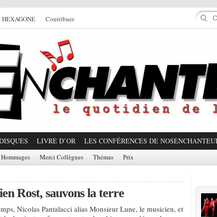
e HEXAGONE
Contribuer
DISQUES
LIVRE D’OR
LES CONFÉRENCES DE NOSENCHANTEU
Hommages
Merci Collègues
Thémas
Prix
Prom
en Rost, sauvons la terre
mps, Nicolas Pantalacci alias Monsieur Lune, le musicien, et