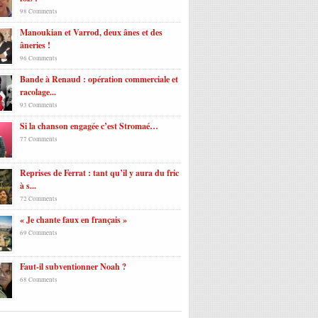
98 Comments
Manoukian et Varrod, deux ânes et des
âneries !
96 Comments
Bande à Renaud : opération commerciale et
racolage...
93 Comments
Si la chanson engagée c’est Stromaé…
77 Comments
Reprises de Ferrat : tant qu’il y aura du fric
à s...
72 Comments
« Je chante faux en français »
69 Comments
Faut-il subventionner Noah ?
68 Comments