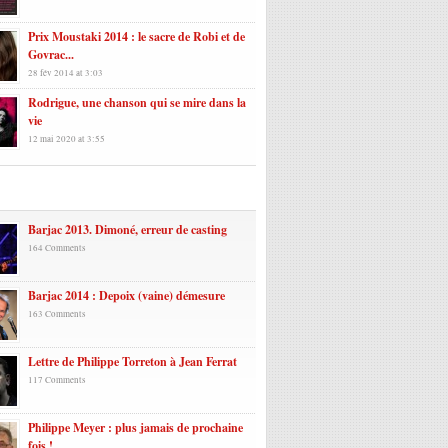
Prix Moustaki 2014 : le sacre de Robi et de
Govrac...
28 fév 2014 at 3:03
Rodrigue, une chanson qui se mire dans la
vie
12 mai 2020 at 3:55
laires
Barjac 2013. Dimoné, erreur de casting
164 Comments
Barjac 2014 : Depoix (vaine) démesure
163 Comments
Lettre de Philippe Torreton à Jean Ferrat
117 Comments
Philippe Meyer : plus jamais de prochaine
fois !