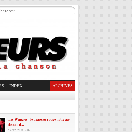
RS
INDEX
ARCHIVES
enade Enchantée
Les Wriggles : le drapeau rouge flotte au-
dessus d...
9 oct 2022 at 12:09