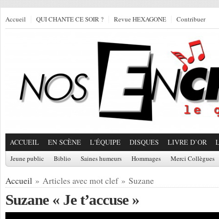
Accueil
QUI CHANTE CE SOIR ?
Revue HEXAGONE
Contribuer
ACCUEIL
EN SCÈNE
L'ÉQUIPE
DISQUES
LIVRE D’OR
Jeune public
Biblio
Saines humeurs
Hommages
Merci Collègues
Accueil
» Articles avec mot clef » Suzane
Suzane « Je t’accuse »