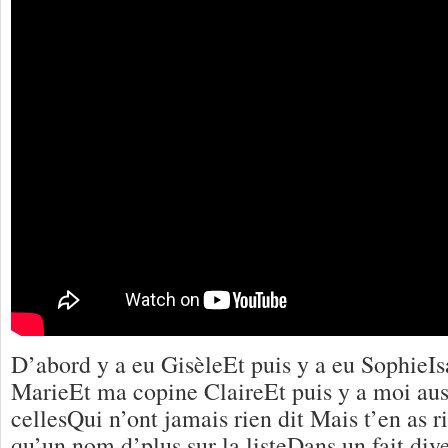
D’abord y a eu GisèleEt puis y a eu SophieIs
MarieEt ma copine ClaireEt puis y a moi aus
cellesQui n’ont jamais rien dit Mais t’en as ri
qu’un nom d’plus sur la listeDans un fait dive