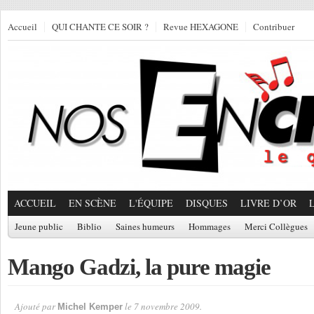
Accueil
QUI CHANTE CE SOIR ?
Revue HEXAGONE
Contribuer
ACCUEIL
EN SCÈNE
L'ÉQUIPE
DISQUES
LIVRE D’OR
Jeune public
Biblio
Saines humeurs
Hommages
Merci Collègues
Mango Gadzi, la pure magie
Ajouté par
le 7 novembre 2009.
Michel Kemper
Par