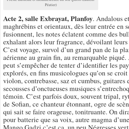
Péatier)
Acte 2, salle Exbrayat, Planfoy
. Andalous e
maghrébins et orientaux, dès leur entrée en s
fusionnent, les notes éclatent comme des bul
exhalant alors leur fragrance, dévoilant leurs
C’est voyage, survol d’un grand pan de la pl
aérienne au grain fin, au remarquable piqué. 
peut s’empêcher de tenter d’identifier les pay
explorés, en fins musicologues qu’on se croit 
violon, contrebasse, saz et cumbus, guitares e
secousses d’onctueuses musiques s’entrechoqu
témoin. C’est parfois doux, souvent tripal, r
de Sofian, ce chanteur étonnant, ogre de scèn
qui sait se faire orageuse, tonitruante. On di
pour batterie que sa voix, autre magma d’un
Mango Gadzi c’est ça, un peu Négresses vert