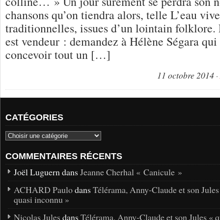
colline… » Un jour sûrement se perdra son n
chansons qu’on tiendra alors, telle L’eau viv
traditionnelles, issues d’un lointain folklore.
est vendeur : demandez à Hélène Ségara qui 
concevoir tout un […]
11 octobre 2014
CATÉGORIES
COMMENTAIRES RÉCENTS
Joël Luguern dans
Jeanne Cherhal « Canicule »
ACHARD Paulo
dans
Télérama, Anny-Claude et son Jules
quasi inconnu »
Nicolas Jules
dans
Télérama, Anny-Claude et son Jules « q