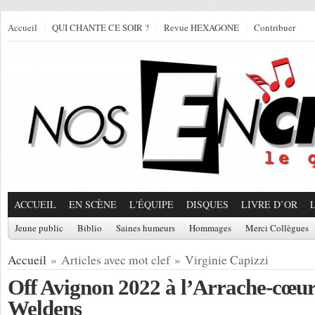
Accueil
QUI CHANTE CE SOIR ?
Revue HEXAGONE
Contribuer
ACCUEIL
EN SCÈNE
L'ÉQUIPE
DISQUES
LIVRE D’OR
Jeune public
Biblio
Saines humeurs
Hommages
Merci Collègues
Accueil
» Articles avec mot clef » Virginie Capizzi
Off Avignon 2022 à l’Arrache-cœur 
Weldens