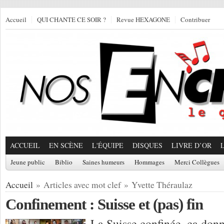
Accueil
QUI CHANTE CE SOIR ?
Revue HEXAGONE
Contribuer
ACCUEIL
EN SCÈNE
L'ÉQUIPE
DISQUES
LIVRE D’OR
Jeune public
Biblio
Saines humeurs
Hommages
Merci Collègues
Accueil
» Articles avec mot clef » Yvette Théraulaz
Confinement : Suisse et (pas) fin
La Suisse confinée, ça donn