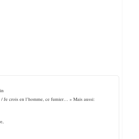
les maux et le verbe
in
e / Je crois en l’homme, ce fumier… » Mais aussi:
e,