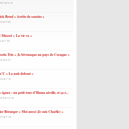
023 at 9:34
ick Bruel « Arrête de sourire »
18 at 5:00
 Musset « La vie va »
2 at 7:58
otis Trio « Je bivouaque au pays de Cocagne »
24 at 6:27
n’C « La nuit debout »
16 at 7:51
 égaux : un petit tour d’Huma nivelle, et ça r...
019 at 12:30
ier Béranger « Moi aussi (Je suis Charlie) »
15 at 7:19