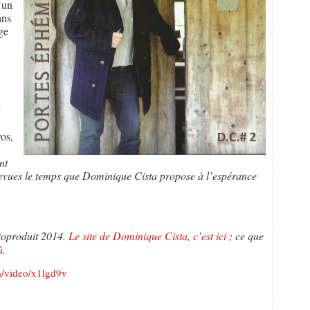
’un
ans
ge
os,
nt
trevues le temps que Dominique Cista propose à l’espérance
toproduit 2014.
Le site de Dominique Cista, c’est ici
;
ce que
à
.
m/video/x1lgd9v