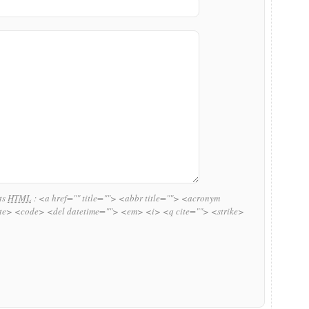
uts
HTML
:
<a href="" title=""> <abbr title=""> <acronym
ite> <code> <del datetime=""> <em> <i> <q cite=""> <strike>