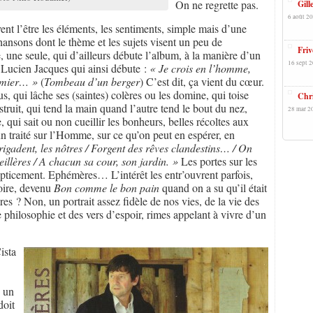
On ne regrette pas.
Gill
6 août 20
ent l’être les éléments, les sentiments, simple mais d’une
chansons dont le thème et les sujets visent un peu de
Friv
se, une seule, qui d’ailleurs débute l’album, à la manière d’un
16 sept 2
de Lucien Jacques qui ainsi débute :
« Je crois en l’homme,
fumier… »
(
Tombeau d’un berger
) C’est dit, ça vient du cœur.
 qui lâche ses (saintes) colères ou les domine, qui toise
Chri
nstruit, qui tend la main quand l’autre tend le bout du nez,
28 mar 2
, qui sait ou non cueillir les bonheurs, belles récoltes aux
 traité sur l’Homme, sur ce qu’on peut en espérer, en
rigadent, les nôtres / Forgent des rêves clandestins… / On
eillères / A chacun sa cour, son jardin. »
Les portes sur les
epticement. Ephémères… L’intérêt les entr’ouvrent parfois,
oire, devenu
Bon comme le bon pain
quand on a su qu’il était
s ? Non, un portrait assez fidèle de nos vies, de la vie des
 philosophie et des vers d’espoir, rimes appelant à vivre d’un
ista
e un
doit