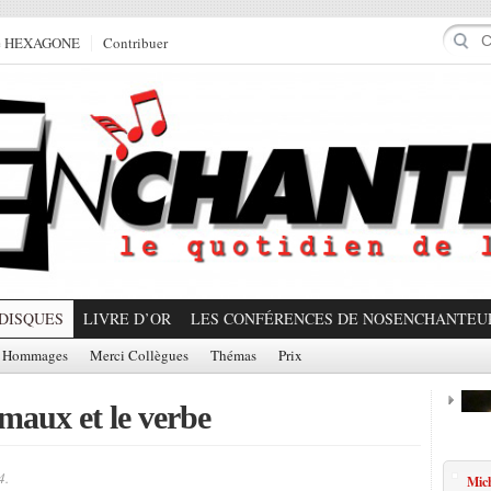
e HEXAGONE
Contribuer
DISQUES
LIVRE D’OR
LES CONFÉRENCES DE NOSENCHANTEU
Hommages
Merci Collègues
Thémas
Prix
maux et le verbe
Prom
4.
Mic
Partager!