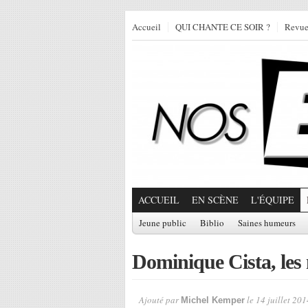
Accueil
QUI CHANTE CE SOIR ?
Revu
ACCUEIL
EN SCÈNE
L'ÉQUIPE
Jeune public
Biblio
Saines humeurs
Dominique Cista, les 
Ajouté par
le 14 juillet 201
Michel Kemper