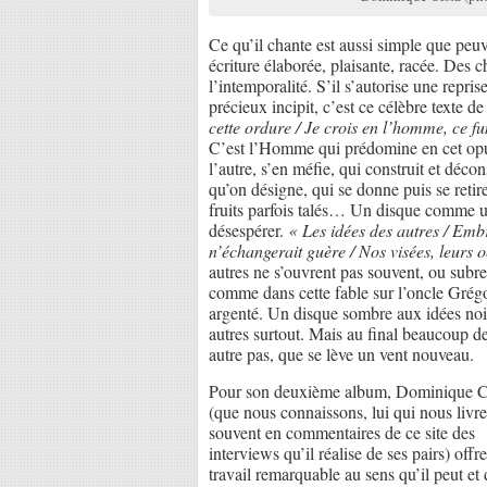
Ce qu’il chante est aussi simple que peuv
écriture élaborée, plaisante, racée. Des 
l’intemporalité. S’il s’autorise une repri
précieux incipit, c’est ce célèbre texte 
cette ordure / Je crois en l’homme, ce 
C’est l’Homme qui prédomine en cet opus,
l’autre, s’en méfie, qui construit et déco
qu’on désigne, qui se donne puis se retire
fruits parfois talés… Un disque comme un
désespérer.
« Les idées des autres / Emb
n’échangerait guère / Nos visées, leurs o
autres ne s’ouvrent pas souvent, ou subr
comme dans cette fable sur l’oncle Grég
argenté. Un disque sombre aux idées noire
autres surtout. Mais au final beaucoup de
autre pas, que se lève un vent nouveau.
Pour son deuxième album, Dominique C
(que nous connaissons, lui qui nous livre
souvent en commentaires de ce site des
interviews qu’il réalise de ses pairs) offr
travail remarquable au sens qu’il peut et 