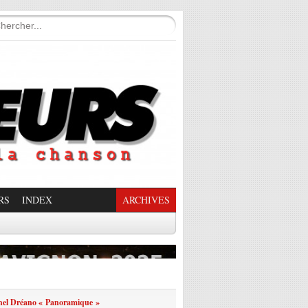
RS
INDEX
ARCHIVES
enade Enchantée
hel Dréano « Panoramique »