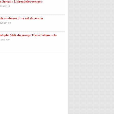
es Servat « L’hirondelle revenue »
20 at 8:30
ole au-dessus d’un nid de coucou
020 at 9:00
stophe Mali, du groupe Tryo à l’album solo
025 at 8:54