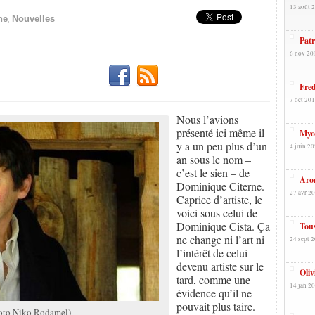
13 août 2
,
ne
Nouvelles
Patr
6 nov 20
Fred
7 oct 201
Nous l’avions
présenté ici même il
Myos
y a un peu plus d’un
4 juin 20
an sous le nom –
c’est le sien – de
Aro
Dominique Citerne.
27 avr 20
Caprice d’artiste, le
voici sous celui de
Dominique Cista. Ça
Tous
ne change ni l’art ni
24 sept 2
l’intérêt de celui
devenu artiste sur le
Oliv
tard, comme une
14 jan 20
évidence qu’il ne
pouvait plus taire.
oto Niko Rodamel)