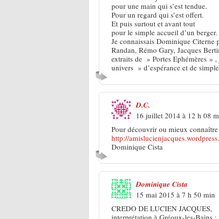
pour une main qui s’est tendue.
Pour un regard qui s’est offert.
Et puis surtout et avant tout
pour le simple accueil d’un berger
Je connaissais Dominique Citerne p
Randan, Rémo Gary, Jacques Bertin,
extraits de » Portes Ephémères » , j
univers » d’espérance et de simple
D.C.
16 juillet 2014 à 12 h 08 m
Pour découvrir ou mieux connaître Lu
http://amislucienjacques.wordpress
Dominique Cista
Dominique Cista
15 mai 2015 à 7 h 50 min
CREDO DE LUCIEN JACQUES,
interprétation à Gréoux-les-Bains :