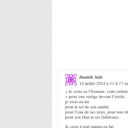
4 Réponses à
Dominique Cista, 
Danièle Sala
14 juillet 2014 à 11 h 17 m
« Je crois en l’homme, cette ordur
« pour son vertige devant l’étoile,
je crois en lui
pour le sel de son amitié,
pour l’eau de ses yeux, pour son rir
pour son élan et ses faiblesses.
Je crois à tout jamais en lui