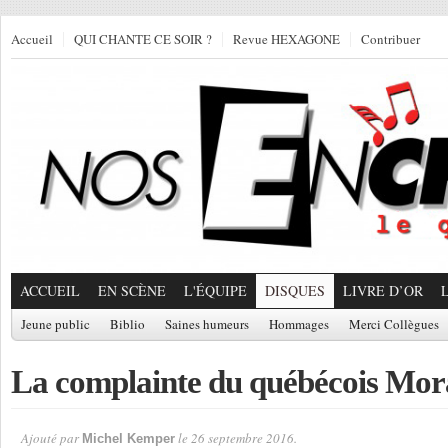
Accueil
QUI CHANTE CE SOIR ?
Revue HEXAGONE
Contribuer
ACCUEIL
EN SCÈNE
L'ÉQUIPE
DISQUES
LIVRE D’OR
Jeune public
Biblio
Saines humeurs
Hommages
Merci Collègues
La complainte du québécois Mo
Ajouté par
le 26 septembre 2016.
Michel Kemper
Par