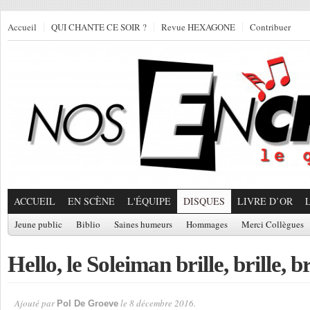
Accueil
QUI CHANTE CE SOIR ?
Revue HEXAGONE
Contribuer
ACCUEIL
EN SCÈNE
L'ÉQUIPE
DISQUES
LIVRE D’OR
Jeune public
Biblio
Saines humeurs
Hommages
Merci Collègues
Hello, le Soleiman brille, brille, br
Ajouté par
le 8 décembre 2016.
Pol De Groeve
Par