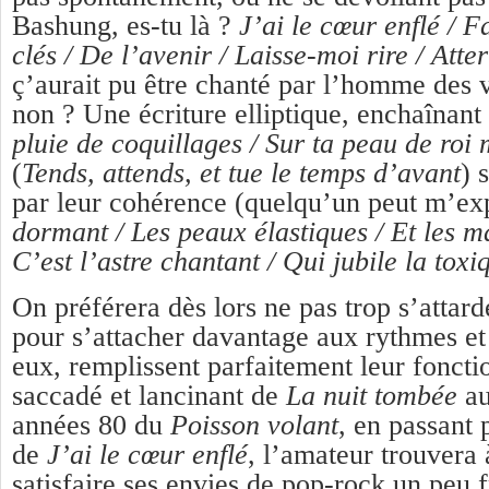
Bashung, es-tu là ?
J’ai le cœur enflé / Fa
clés / De l’avenir / Laisse-moi rire / Atte
ç’aurait pu être chanté par l’homme des 
non ? Une écriture elliptique, enchaînant
pluie de coquillages / Sur ta peau de roi
(
Tends, attends, et tue le temps d’avant
) 
par leur cohérence (quelqu’un peut m’ex
dormant / Les peaux élastiques / Et les m
C’est l’astre chantant / Qui jubile la toxi
On préférera dès lors ne pas trop s’attard
pour s’attacher davantage aux rythmes et
eux, remplissent parfaitement leur foncti
saccadé et lancinant de
La nuit tombée
au
années 80 du
Poisson volant
, en passant 
de
J’ai le cœur enflé
, l’amateur trouvera
satisfaire ses envies de pop-rock un peu fr