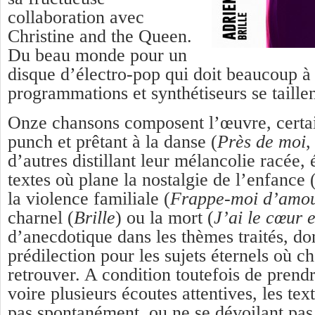
collaboration avec
Christine and the Queen.
Du beau monde pour un
disque d’électro-pop qui doit beaucoup à
programmations et synthétiseurs se taillent
Onze chansons composent l’œuvre, certai
punch et prêtant à la danse (
Près de moi
d’autres distillant leur mélancolie racée,
textes où plane la nostalgie de l’enfance 
la violence familiale (
Frappe-moi d’amo
charnel (
Brille
) ou la mort (
J’ai le cœur e
d’anecdotique dans les thèmes traités, do
prédilection pour les sujets éternels où c
retrouver. A condition toutefois de prend
voire plusieurs écoutes attentives, les tex
pas spontanément, ou ne se dévoilant pas 