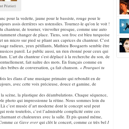
nt Péatier)
nc pour la vedette, jaune pour le bassiste, rouge pour le
ujours assis derrières ses ustensiles. Tournez-le qu’on le voit !
e du chanteur, de tourner, virevolter presque, comme une auto
tamment changer de place. Tiens, son froc est bleu turquoise
 et un micro sur pied se pliant aux caprices du chanteur. C’est
 Visage radieux, yeux pétillants, Mathieu Boogaerts semble être
 musicos pareil. Le public aussi, un rien étonné pour ceux qui
dam. L’art du chanteur s’est déplacé à la recherche du son, de
ventuellement, fait naître des mots. En français comme en
, des bribes de conversation, ça fait chanson.
« Pourquoi tu
fois les élans d’une musique primaire qui rebondit en de
ujours, avec cette voix précieuse, douce et gamine, de
e la scène, la plastique des déambulations. Chaque séquence,
ble photo qui impressionne la rétine. Nous sommes loin du
. Là c’est musée d’art moderne dont le concept seul peut
qui reste toutefois, c’est l’admirable complicité entre ces
charmant et chaleureux avec la salle. Et pis quand même,
s. Comme ce
Gave over
qui clôt le concert, comme ce très bel
I