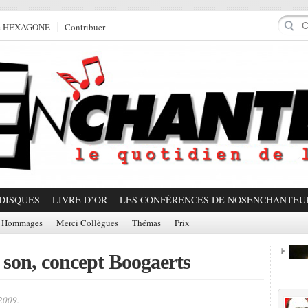
e HEXAGONE
Contribuer
DISQUES
LIVRE D’OR
LES CONFÉRENCES DE NOSENCHANTEU
Hommages
Merci Collègues
Thémas
Prix
e son, concept Boogaerts
Prom
2009.
Partager!