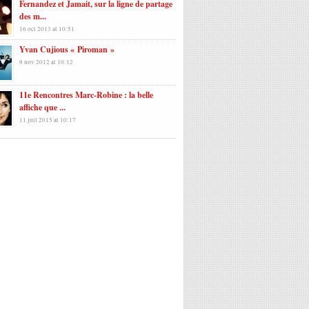
Fernandez et Jamait, sur la ligne de partage
des m...
16 oct 2013 at 10:51
Yvan Cujious « Piroman »
9 nov 2012 at 10:12
11e Rencontres Marc-Robine : la belle
affiche que ...
11 juil 2015 at 10:17