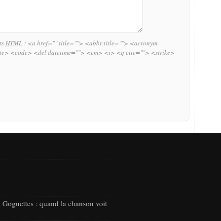
uts
HTML
:
<a href="" title=""> <abbr title=""> <acronym
ite> <code> <del datetime=""> <em> <i> <q cite=""> <strike>
 Goguettes : quand la chanson voit