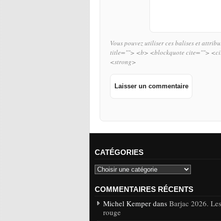
Vous pouvez utiliser ces balises et attrib
title=""> <b> <blockquote cite=""> <c
<strong>
CATÉGORIES
COMMENTAIRES RÉCENTS
Michel Kemper dans
Barjac 2026. Les
rouge