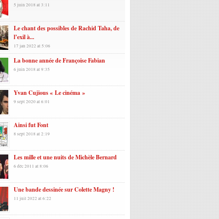
5 juin 2018 at 3:11
Le chant des possibles de Rachid Taha, de
l’exil à...
17 jan 2022 at 5:06
La bonne année de Françoise Fabian
6 juin 2018 at 9:35
Yvan Cujious « Le cinéma »
9 sept 2020 at 6:01
Ainsi fut Font
8 sept 2018 at 2:19
Les mille et une nuits de Michèle Bernard
6 déc 2011 at 8:06
Une bande dessinée sur Colette Magny !
11 juil 2022 at 6:22