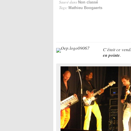
Sauvé dans
Non classé
Tags:
Mathieu Boogaerts
C’était ce ven
en pointe
.