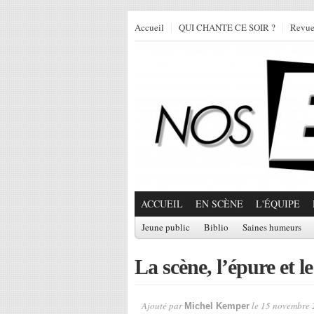
Accueil
QUI CHANTE CE SOIR ?
Revu
ACCUEIL
EN SCÈNE
L'ÉQUIPE
Jeune public
Biblio
Saines humeurs
La scène, l’épure et l
Ajouté par
le 15 novembre 
Michel Kemper