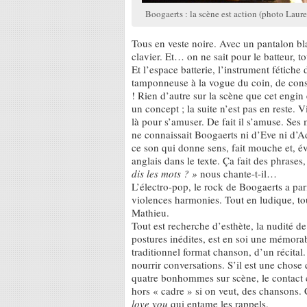
Boogaerts : la scène est action (photo Laure
Tous en veste noire. Avec un pantalon bla
clavier. Et… on ne sait pour le batteur, to
Et l’espace batterie, l’instrument fétich
tamponneuse à la vogue du coin, de cons
! Rien d’autre sur la scène que cet engin
un concept ; la suite n’est pas en reste.
là pour s’amuser. De fait il s’amuse. Ses
ne connaissait Boogaerts ni d’Eve ni d’A
ce son qui donne sens, fait mouche et, é
anglais dans le texte. Ça fait des phrases
dis les mots ? »
nous chante-t-il…
L’électro-pop, le rock de Boogaerts a par
violences harmonies. Tout en ludique, to
Mathieu.
Tout est recherche d’esthète, la nudité d
postures inédites, est en soi une mémora
traditionnel format chanson, d’un récital
nourrir conversations. S’il est une chose 
quatre bonhommes sur scène, le contact 
hors « cadre » si on veut, des chanson
love you
qui entame les rappels.