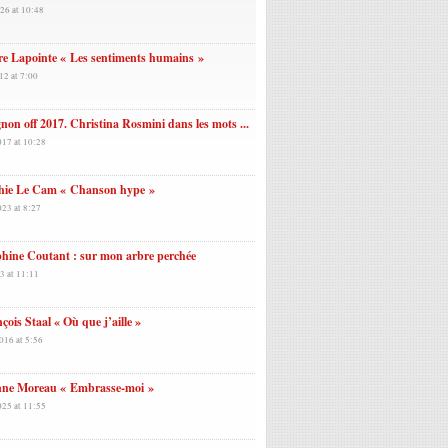
26 at 10:48
re Lapointe « Les sentiments humains »
12 at 7:00
non off 2017. Christina Rosmini dans les mots ...
017 at 10:28
hie Le Cam « Chanson hype »
023 at 8:27
hine Coutant : sur mon arbre perchée
3 at 11:11
çois Staal « Où que j’aille »
016 at 5:56
nne Moreau « Embrasse-moi »
025 at 11:55