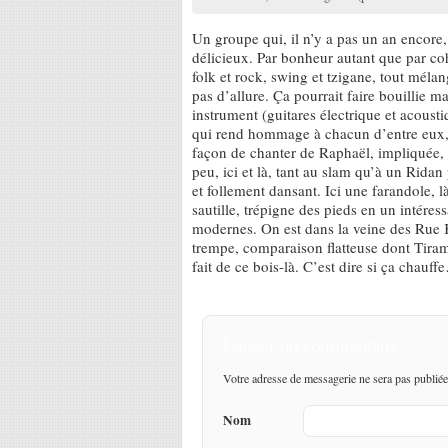
Un groupe qui, il n’y a pas un an encore
délicieux. Par bonheur autant que par coh
folk et rock, swing et tzigane, tout mél
pas d’allure. Ça pourrait faire bouillie m
instrument (guitares électrique et acoust
qui rend hommage à chacun d’entre eux, l
façon de chanter de Raphaël, impliquée, r
peu, ici et là, tant au slam qu’à un Rida
et follement dansant. Ici une farandole, 
sautille, trépigne des pieds en un intéres
modernes. On est dans la veine des Rue K
trempe, comparaison flatteuse dont Tiram 
fait de ce bois-là. C’est dire si ça chauf
Laisser un commentaire
Votre adresse de messagerie ne sera pas publiée
Nom