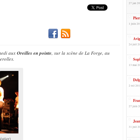
27 jan 20
Pier
1 juin 20
Avig
24 juil 2
amedi aux
Oreilles en pointe
, sur la scène de La Forge, au
rolles.
Sop
13 mai 2
Delp
2 oct 201
Fran
27 juin 2
Jea
31 juil 2
éatier)