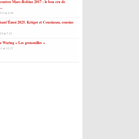
ontres Marc-Robine 2017 : le bon cru de
..
017 at 4:59
hant’Émoi 2025. Krüger et Cousineau, cousins
25 at 7:23
e Waring « Les grenouilles »
13 at 12:27