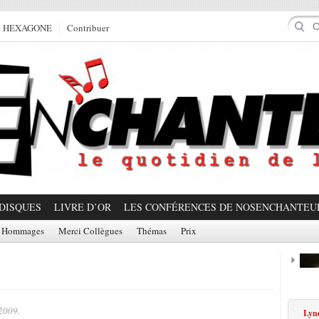
e HEXAGONE
Contribuer
DISQUES
LIVRE D’OR
LES CONFÉRENCES DE NOSENCHANTEU
Hommages
Merci Collègues
Thémas
Prix
Prom
2009.
Lynd
Partager!