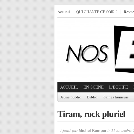
Accueil
QUI CHANTE CE SOIR ?
Revu
ACCUEIL
EN SCÈNE
L'ÉQUIPE
Jeune public
Biblio
Saines humeurs
Tiram, rock pluriel
Ajouté par
le 22 novembre 
Michel Kemper