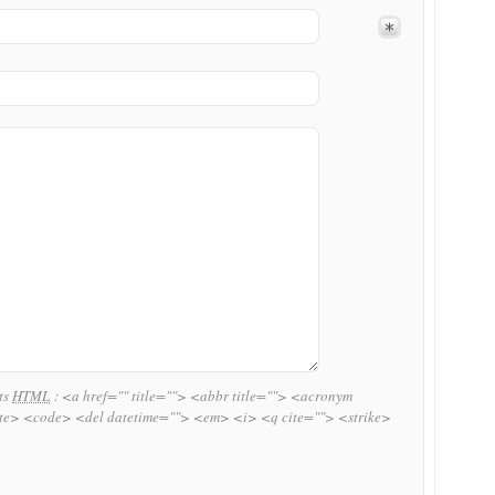
uts
HTML
:
<a href="" title=""> <abbr title=""> <acronym
ite> <code> <del datetime=""> <em> <i> <q cite=""> <strike>