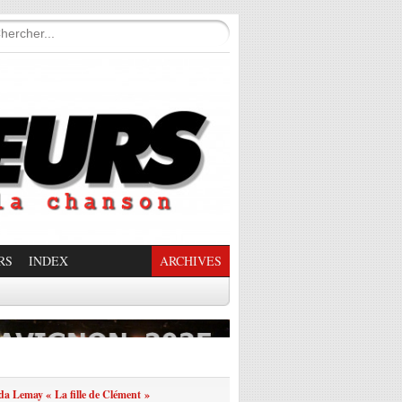
RS
INDEX
ARCHIVES
enade Enchantée
a Lemay « La fille de Clément »