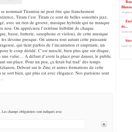
Renc
Blanza.
, se nommait Tiramisu ne peut être que franchement
30 juin 2
érence, Tiram l’est. Tiram ce sont de belles sonorités jazz,
Enc
angé, avec un rien de groove, musique hybride qui ne manque
de...
ais non. On appréciera l’extrême lisibilité de chaque
16 avr 20
ique, basse, batterie, saxophone et violon), de cette musique
es dessine presque. On aimera tout autant cette puissante
Stev
ageuse, qui tient parfois de l’incantation et emprunte, un
8 nov 20
n pour le coup déridé. C’est musclé, bien plus que sur disque,
là une valse… A défaut d’avoir la place pour danser, le public
sant sur-place. Pour un peu, ça ferait bal trad’ des temps
étanou, Debout sur le Zinc et autres formations de cette
se sort bien, qui plus est avec élégance. Nos parisiens sont
fe…
. Les champs obligatoires sont indiqués avec