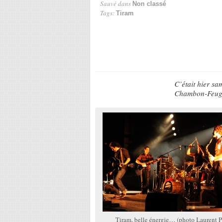
Sauvé dans
Non classé
Tags:
Tiram
C’était hier s
Chambon-Feuge
Tiram, belle énergie… (photo Laurent P