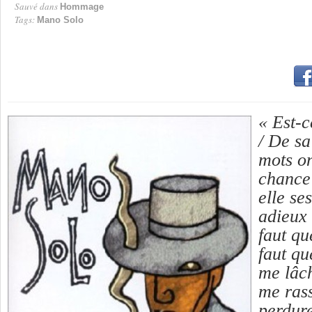
Sauvé dans
Hommage
Tags:
Mano Solo
« Est-
/ De s
mots on
chance 
elle se
adieux 
faut qu
faut qu
me lâch
me rass
perdure