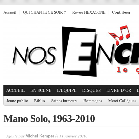
Accueil
QUI CHANTE CE SOIR ?
Revue HEXAGONE
Contribuer
ACCUEIL
EN SCÈNE
L'ÉQUIPE
DISQUES
LIVRE D’OR
Jeune public
Biblio
Saines humeurs
Hommages
Merci Collègues
Mano Solo, 1963-2010
Ajouté par
le 11 janvier 2010.
Michel Kemper
Par