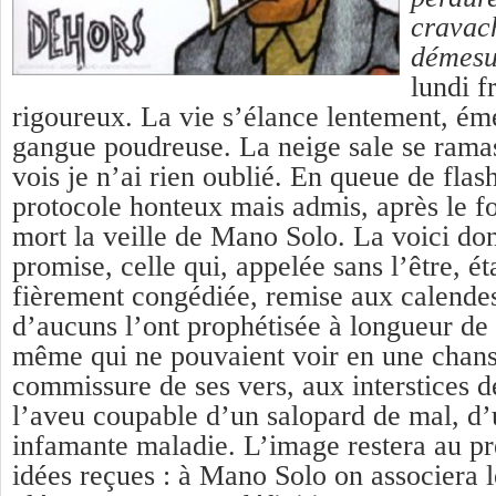
cravach
démesu
lundi f
rigoureux. La vie s’élance lentement, ém
gangue poudreuse. La neige sale se ramass
vois je n’ai rien oublié. En queue de flas
protocole honteux mais admis, après le foo
mort la veille de Mano Solo. La voici don
promise, celle qui, appelée sans l’être, ét
fièrement congédiée, remise aux calendes.
d’aucuns l’ont prophétisée à longueur de
même qui ne pouvaient voir en une chan
commissure de ses vers, aux interstices d
l’aveu coupable d’un salopard de mal, d’
infamante maladie. L’image restera au pr
idées reçues : à Mano Solo on associera l