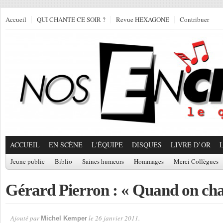
Accueil
QUI CHANTE CE SOIR ?
Revue HEXAGONE
Contribuer
ACCUEIL
EN SCÈNE
L'ÉQUIPE
DISQUES
LIVRE D’OR
Jeune public
Biblio
Saines humeurs
Hommages
Merci Collègues
Gérard Pierron : « Quand on ch
Ajouté par
le 26 janvier 2011.
Michel Kemper
Par