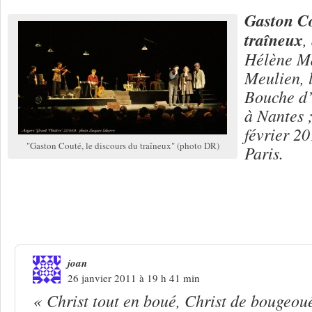
Gaston C
traîneux
,
Hélène Ma
Meulien, l
Bouche d’a
à Nantes 
février 2
"Gaston Couté, le discours du traîneux" (photo DR)
Paris.
4 Réponses à
Gérard Pierron : « Quan
Couté… »
joan
26 janvier 2011 à 19 h 41 min
« Christ tout en boué, Christ de bougeou