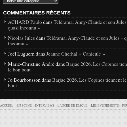
COMMENTAIRES RÉCENTS
ACHARD Paulo
dans
Télérama, Anny-Claude et son Jules
quasi inconnu »
Nicolas Jules
dans
Télérama, Anny-Claude et son Jules « q
inconnu »
Joël Luguern dans
Jeanne Cherhal « Canicule »
Marie-Christine André dans
Barjac 2026. Les Copines tie
le bon bout
Jo Bourbousson dans
Barjac 2026. Les Copines tiennent l
bout
ACCUEIL
EN SCÈNE
INTERVIEWS
LANCER DE DISQUE
LES ÉVÉNEMENTS
PO