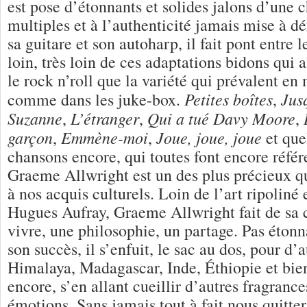
est pose d’étonnants et solides jalons d’une 
multiples et à l’authenticité jamais mise à dé
sa guitare et son autoharp, il fait pont entre 
loin, très loin de ces adaptations bidons qui 
le rock n’roll que la variété qui prévalent en 
Petites boîtes
Jus
comme dans les juke-box.
,
Suzanne
L’étranger
Qui a tué Davy Moore
,
,
,
garçon
Emmène-moi
Joue, joue, joue
,
,
et que
chansons encore, qui toutes font encore référ
Graeme Allwright est un des plus précieux qui
à nos acquis culturels. Loin de l’art ripolin
Hugues Aufray, Graeme Allwright fait de sa 
vivre, une philosophie, un partage. Pas étonn
son succès, il s’enfuit, le sac au dos, pour d’
Himalaya, Madagascar, Inde, Éthiopie et bien
encore, s’en allant cueillir d’autres fragrance
émotions. Sans jamais tout à fait nous quitte