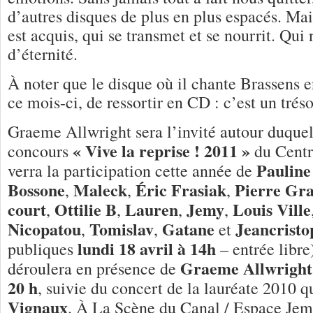
d’autres disques de plus en plus espacés. Mai
est acquis, qui se transmet et se nourrit. Qui
d’éternité.
À noter que le disque où il chante Brassens e
ce mois-ci, de ressortir en CD : c’est un tréso
Graeme Allwright sera l’invité autour duquel
« Vive la reprise ! 2011 »
concours
du Centr
Pauline
verra la participation cette année de
Bossone
Maleck
Éric Frasiak
Pierre G
,
,
,
court
Ottilie B
Lauren
Jemy
Louis Ville
,
,
,
,
Nicopatou
Tomislav
Gatane
Jeancristo
,
,
et
lundi 18 avril à 14h
publiques
– entrée libre)
Graeme Allwrigh
déroulera en présence de
20 h
, suivie du concert de la lauréate 2010 q
Vignaux
. À La Scène du Canal / Espace Jem