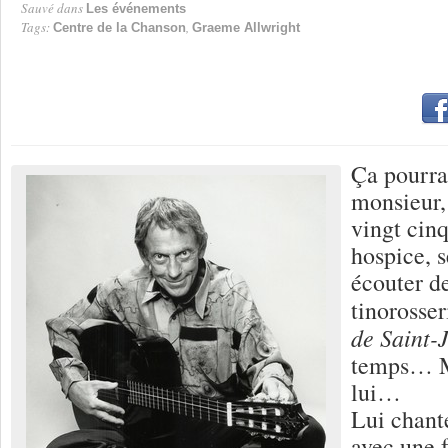
Sauvé dans
Les événements
Tags:
,
Centre de la Chanson
Graeme Allwright
Ça pourra
monsieur,
vingt cinq
hospice, s
écouter de
tinorosser
de Saint-
temps… Ma
lui…
Lui chante
avec une f