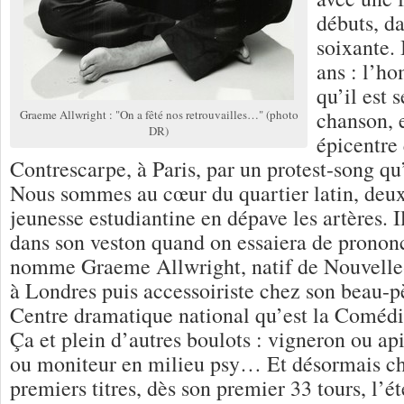
débuts, d
soixante. 
ans : l’ho
qu’il est 
chanson, 
Graeme Allwright : "On a fêté nos retrouvailles…" (photo
DR)
épicentre
Contrescarpe, à Paris, par un protest-song qu’
Nous sommes au cœur du quartier latin, deux
jeunesse estudiantine en dépave les artères. 
dans son veston quand on essaiera de prononc
nomme Graeme Allwright, natif de Nouvell
à Londres puis accessoiriste chez son beau-p
Centre dramatique national qu’est la Comédi
Ça et plein d’autres boulots : vigneron ou api
ou moniteur en milieu psy… Et désormais ch
premiers titres, dès son premier 33 tours, l’é