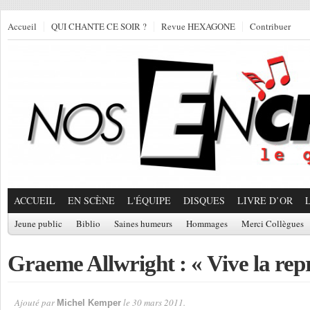
Accueil
QUI CHANTE CE SOIR ?
Revue HEXAGONE
Contribuer
ACCUEIL
EN SCÈNE
L'ÉQUIPE
DISQUES
LIVRE D’OR
Jeune public
Biblio
Saines humeurs
Hommages
Merci Collègues
Graeme Allwright : « Vive la repr
Ajouté par
le 30 mars 2011.
Michel Kemper
Par