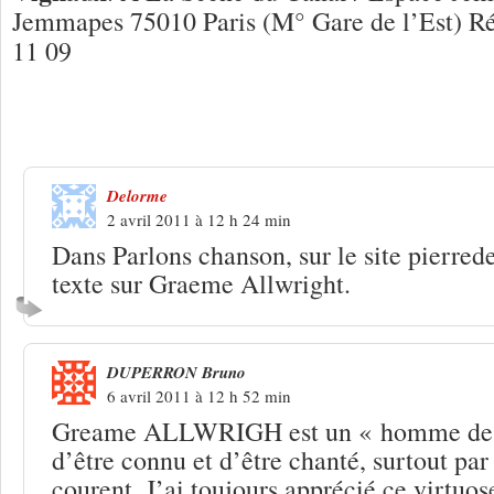
Jemmapes 75010 Paris (M° Gare de l’Est) Rés
11 09
4 Réponses à
Graeme Allwright : « Vive
Delorme
2 avril 2011 à 12 h 24 min
Dans Parlons chanson, sur le site pierrede
texte sur Graeme Allwright.
DUPERRON Bruno
6 avril 2011 à 12 h 52 min
Greame ALLWRIGH est un « homme de p
d’être connu et d’être chanté, surtout par
courent. J’ai toujours apprécié ce virtuo