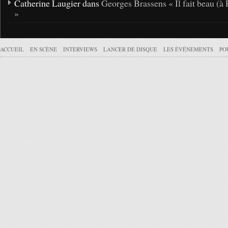
Catherine Laugier dans
Georges Brassens « Il fait beau (à 
»
ACCUEIL
EN SCÈNE
INTERVIEWS
LANCER DE DISQUE
LES ÉVÉNEMENTS
PO