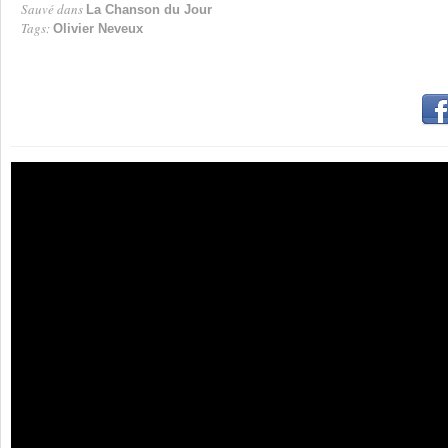
Sauvé dans
La Chanson du Jour
Tags:
Olivier Neveux