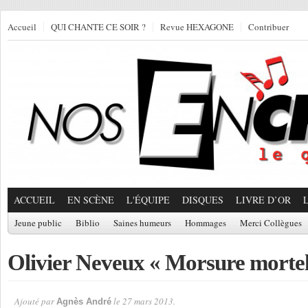
Accueil
QUI CHANTE CE SOIR ?
Revue HEXAGONE
Contribuer
ACCUEIL
EN SCÈNE
L'ÉQUIPE
DISQUES
LIVRE D’OR
Jeune public
Biblio
Saines humeurs
Hommages
Merci Collègues
Olivier Neveux « Morsure mortel
Ajouté par
le 27 mars 2013.
Agnès André
Par