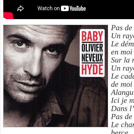
Pas de 
Un rayo
Le dém
en moi
Sur la 
Un rayo
Le cad
de moi
Alangui
Ici je 
Dans l
Pas de 
Le chan
berce