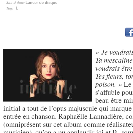
Sauvé dans
Lancer de disque
Tags:
L
« Je voudrais
Ta mescaline 
voudrais être
Tes fleurs, t
poison. »
Le 
s’affuble pou
beau être mi
initial a tout de l’opus majuscule qui marque
entrée en chanson. Raphaëlle Lannadière, 
(omniprésent sur cet album comme réalisateu
musicien), qu’on a pu applaudir ici et là, sou