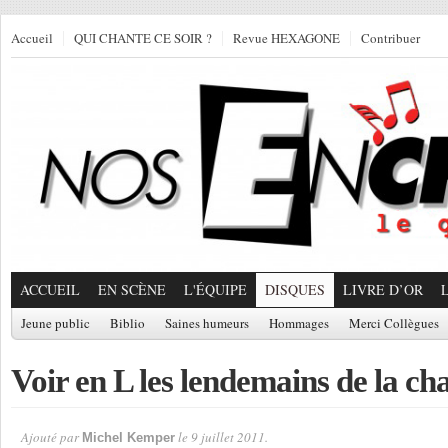
Accueil
QUI CHANTE CE SOIR ?
Revue HEXAGONE
Contribuer
ACCUEIL
EN SCÈNE
L'ÉQUIPE
DISQUES
LIVRE D’OR
Jeune public
Biblio
Saines humeurs
Hommages
Merci Collègues
Voir en L les lendemains de la 
Ajouté par
le 9 juillet 2011.
Michel Kemper
Par