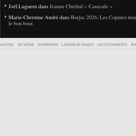
Joël Luguern dans
Jeanne Cherhal « Canicule »
Marie-Christine André dans
Barjac 2026. Les Copines tie
le bon bout
ACCUEIL
EN SCÈNE
INTERVIEWS
LANCER DE DISQUE
LES ÉVÉNEMENTS
PO