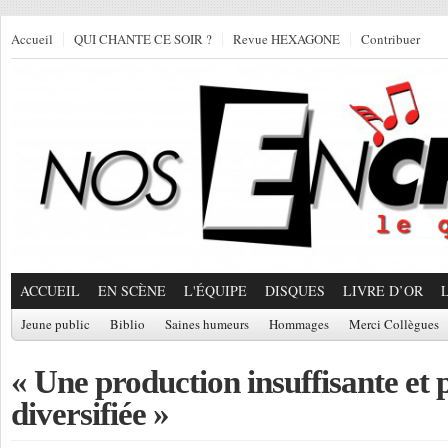
Accueil
QUI CHANTE CE SOIR ?
Revue HEXAGONE
Contribuer
ACCUEIL
EN SCÈNE
L'ÉQUIPE
DISQUES
LIVRE D’OR
Jeune public
Biblio
Saines humeurs
Hommages
Merci Collègues
« Une production insuffisante et 
diversifiée »