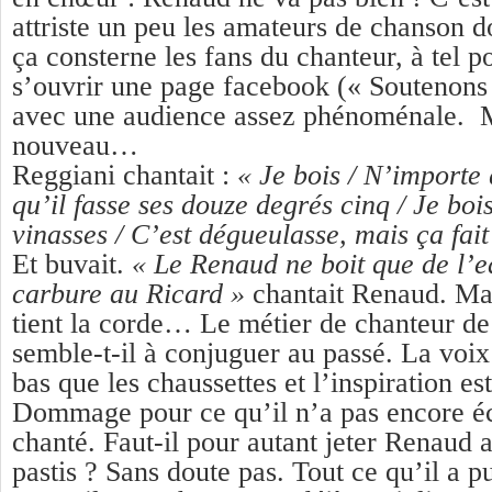
attriste un peu les amateurs de chanson don
ça consterne les fans du chanteur, à tel p
s’ouvrir une page facebook (« Soutenon
avec une audience assez phénoménale. M
nouveau…
Reggiani chantait :
« Je bois / N’importe 
qu’il fasse ses douze degrés cinq / Je bois
vinasses / C’est dégueulasse, mais ça fait
Et buvait.
« Le Renaud ne boit que de l’e
carbure au Ricard »
chantait Renaud. Mai
tient la corde… Le métier de chanteur d
semble-t-il à conjuguer au passé. La voix
bas que les chaussettes et l’inspiration es
Dommage pour ce qu’il n’a pas encore éc
chanté. Faut-il pour autant jeter Renaud 
pastis ? Sans doute pas. Tout ce qu’il a p