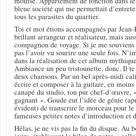
mouise. Appartement de fonction dans le 
bleue société qui me permettait d’entreten
tous les parasites du quartier.
Toi et moi étions accompagnés par Jean-
brillant arrangeur et réalisateur, mais auss
compagnon de voyage. Si je me souviens b
pas l’avoir vu sourire une seule fois. N’i
dans la réalisation de cet album mythique
Ambiance un peu tristounette, donc. Il t
deux chansons. Par un bel après-midi cali
écrire et composer à la guitare, en moins
canapé du studio, ton pur chef-d’œuvre, 
gagnant ». Goude eut l’idée de génie (apr
évident) de transcrire le morceau pour le
fameuses petites notes d’introduction et 
Hélas, je ne vis pas la fin du disque. Au 
jours, établissant le bilan de notre « colla