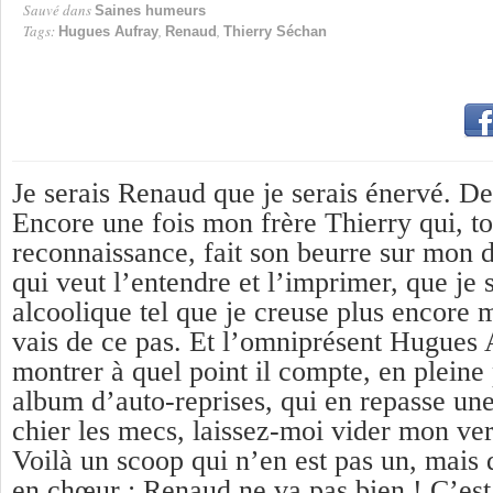
Sauvé dans
Saines humeurs
Tags:
,
,
Hugues Aufray
Renaud
Thierry Séchan
Je serais Renaud que je serais énervé. De 
Encore une fois mon frère Thierry qui, t
reconnaissance, fait son beurre sur mon 
qui veut l’entendre et l’imprimer, que je 
alcoolique tel que je creuse plus encore 
vais de ce pas. Et l’omniprésent Hugues 
montrer à quel point il compte, en plein
album d’auto-reprises, qui en repasse u
chier les mecs, laissez-moi vider mon verr
Voilà un scoop qui n’en est pas un, mais 
en chœur : Renaud ne va pas bien ! C’es