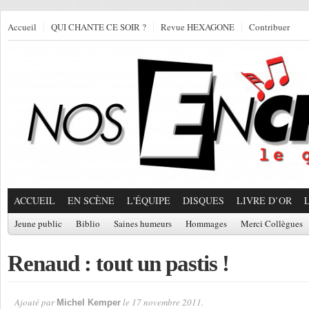
Accueil
QUI CHANTE CE SOIR ?
Revue HEXAGONE
Contribuer
ACCUEIL
EN SCÈNE
L'ÉQUIPE
DISQUES
LIVRE D’OR
Jeune public
Biblio
Saines humeurs
Hommages
Merci Collègues
Renaud : tout un pastis !
Ajouté par
le 17 novembre 2011.
Michel Kemper
Par