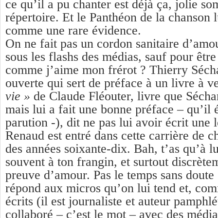
ce qu’il a pu chanter est déjà ça, jolie s
répertoire. Et le Panthéon de la chanson l
comme une rare évidence.
On ne fait pas un cordon sanitaire d’am
sous les flashs des médias, sauf pour êtr
comme j’aime mon frérot ? Thierry Séchan
ouverte qui sert de préface à un livre à ve
vie »
de Claude Fléouter, livre que Sécha
mais lui a fait une bonne préface – qu’il
parution -), dit ne pas lui avoir écrit une 
Renaud est entré dans cette carrière de c
des années soixante-dix. Bah, t’as qu’à lu
souvent à ton frangin, et surtout discrète
preuve d’amour. Pas le temps sans doute
répond aux micros qu’on lui tend et, co
écrits (il est journaliste et auteur pamphlé
collaboré – c’est le mot – avec des médi