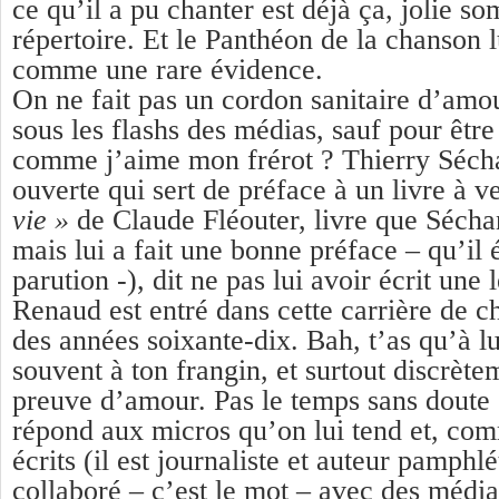
ce qu’il a pu chanter est déjà ça, jolie s
répertoire. Et le Panthéon de la chanson l
comme une rare évidence.
On ne fait pas un cordon sanitaire d’am
sous les flashs des médias, sauf pour êtr
comme j’aime mon frérot ? Thierry Séchan
ouverte qui sert de préface à un livre à ve
vie »
de Claude Fléouter, livre que Sécha
mais lui a fait une bonne préface – qu’il
parution -), dit ne pas lui avoir écrit une 
Renaud est entré dans cette carrière de c
des années soixante-dix. Bah, t’as qu’à lu
souvent à ton frangin, et surtout discrète
preuve d’amour. Pas le temps sans doute
répond aux micros qu’on lui tend et, co
écrits (il est journaliste et auteur pamphlé
collaboré – c’est le mot – avec des médi