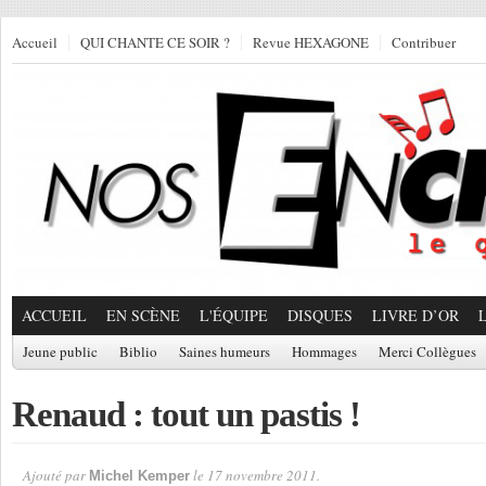
Accueil
QUI CHANTE CE SOIR ?
Revue HEXAGONE
Contribuer
ACCUEIL
EN SCÈNE
L'ÉQUIPE
DISQUES
LIVRE D’OR
Jeune public
Biblio
Saines humeurs
Hommages
Merci Collègues
Renaud : tout un pastis !
Ajouté par
le 17 novembre 2011.
Michel Kemper
Par