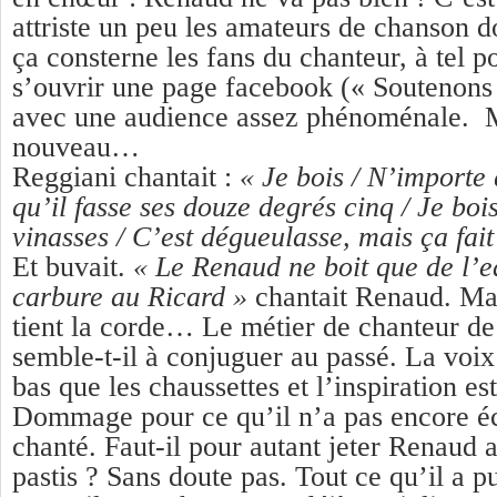
attriste un peu les amateurs de chanson don
ça consterne les fans du chanteur, à tel p
s’ouvrir une page facebook (« Soutenon
avec une audience assez phénoménale. M
nouveau…
Reggiani chantait :
« Je bois / N’importe 
qu’il fasse ses douze degrés cinq / Je bois
vinasses / C’est dégueulasse, mais ça fait
Et buvait.
« Le Renaud ne boit que de l’e
carbure au Ricard »
chantait Renaud. Mai
tient la corde… Le métier de chanteur d
semble-t-il à conjuguer au passé. La voix
bas que les chaussettes et l’inspiration es
Dommage pour ce qu’il n’a pas encore éc
chanté. Faut-il pour autant jeter Renaud 
pastis ? Sans doute pas. Tout ce qu’il a p