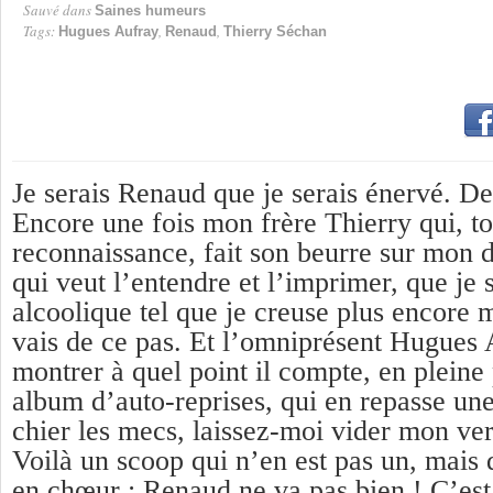
Sauvé dans
Saines humeurs
Tags:
,
,
Hugues Aufray
Renaud
Thierry Séchan
Je serais Renaud que je serais énervé. De 
Encore une fois mon frère Thierry qui, t
reconnaissance, fait son beurre sur mon 
qui veut l’entendre et l’imprimer, que je 
alcoolique tel que je creuse plus encore 
vais de ce pas. Et l’omniprésent Hugues 
montrer à quel point il compte, en plein
album d’auto-reprises, qui en repasse u
chier les mecs, laissez-moi vider mon verr
Voilà un scoop qui n’en est pas un, mais 
en chœur : Renaud ne va pas bien ! C’es