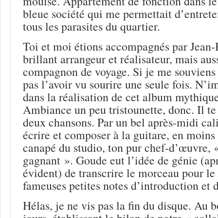
mouise. Appartement de fonction dans le 
bleue société qui me permettait d’entreten
tous les parasites du quartier.
Toi et moi étions accompagnés par Jean-
brillant arrangeur et réalisateur, mais auss
compagnon de voyage. Si je me souviens b
pas l’avoir vu sourire une seule fois. N’i
dans la réalisation de cet album mythique
Ambiance un peu tristounette, donc. Il t
deux chansons. Par un bel après-midi cali
écrire et composer à la guitare, en moins
canapé du studio, ton pur chef-d’œuvre, 
gagnant ». Goude eut l’idée de génie (apr
évident) de transcrire le morceau pour le
fameuses petites notes d’introduction et 
Hélas, je ne vis pas la fin du disque. Au 
jours, établissant le bilan de notre « colla