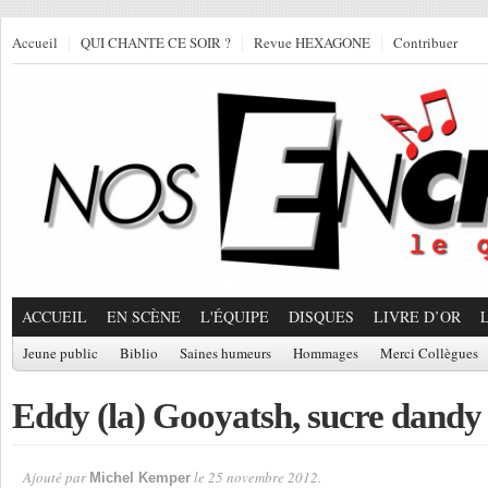
Accueil
QUI CHANTE CE SOIR ?
Revue HEXAGONE
Contribuer
ACCUEIL
EN SCÈNE
L'ÉQUIPE
DISQUES
LIVRE D’OR
Jeune public
Biblio
Saines humeurs
Hommages
Merci Collègues
Eddy (la) Gooyatsh, sucre dandy
Ajouté par
le 25 novembre 2012.
Michel Kemper
Par