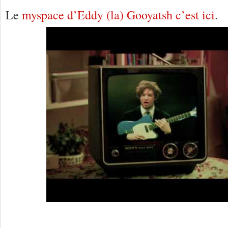
Le
myspace d’Eddy (la) Gooyatsh c’est ici
.