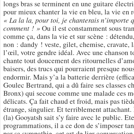
longs bras se terminent en une guitare électr
pour mieux chanter la vie en bleu, la vie en 
« La la la, pour toi, je chanterais n’importe 
comment ! »
Ou il est constamment sous tranq
comme ça, dans la vie et sur scène : détendu,
non : dandy ! veste, gilet, chemise, cravate,
l’œil, votre gendre idéal. Avec une chanson t
chante tout doucement des ritournelles d’amo
baisers, des trucs qui pourraient presque nou
endormir. Mais y’a la batterie derrière (effic
Goulec Bertrand, qui a dû faire ses classes 
Bronx) qui secoue comme une malade ces mo
délicats. Ça fait chaud et froid, mais pas tiè
étrange, singulier. Et terriblement attachant
(la) Gooyatsh sait s’y faire avec le public. E
programmations, il a ce don de s’imposer tan
par sa sympathie, cet art de lier conversation