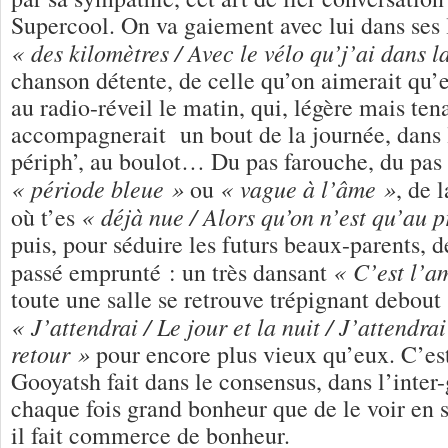
Supercool. On va gaiement avec lui dans ses l
« des kilomètres / Avec le vélo qu’j’ai dans la
chanson détente, de celle qu’on aimerait qu’
au radio-réveil le matin, qui, légère mais ten
accompagnerait un bout de la journée, dans l
périph’, au boulot… Du pas farouche, du pas 
« période bleue »
« vague à l’âme »
ou
, de 
« déjà nue / Alors qu’on n’est qu’au p
où t’es
puis, pour séduire les futurs beaux-parents, de
« C’est l’a
passé emprunté : un très dansant
toute une salle se retrouve trépignant debout
« J’attendrai / Le jour et la nuit / J’attendra
retour »
pour encore plus vieux qu’eux. C’est 
Gooyatsh fait dans le consensus, dans l’inter
chaque fois grand bonheur que de le voir en s
il fait commerce de bonheur.