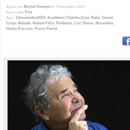
Ajouté par
le 18 novembre 2015.
Michel Kemper
Par
Sauvé dans
Prix
Tags:
,
,
,
13novembre2015
Académie Charles-Cros
Babx
Grand
,
,
,
,
Corps Malade
Hubert-Félix Thiéfaine
Lior Shoov
Nouvelles
,
Oxmo Puccino
Pierre Perret