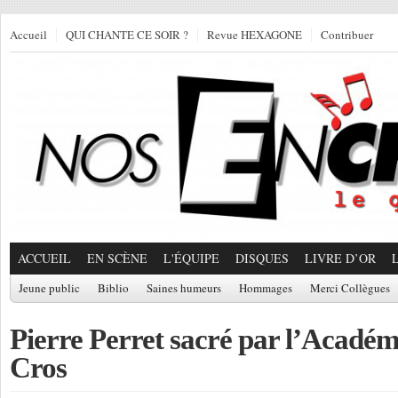
Accueil
QUI CHANTE CE SOIR ?
Revue HEXAGONE
Contribuer
ACCUEIL
EN SCÈNE
L'ÉQUIPE
DISQUES
LIVRE D’OR
Jeune public
Biblio
Saines humeurs
Hommages
Merci Collègues
Pierre Perret sacré par l’Académ
Cros