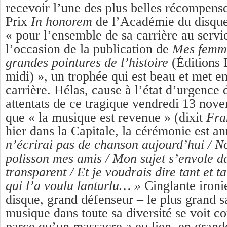
recevoir l’une des plus belles récompenses
Prix
In honorem
de l’Académie du disque
« pour l’ensemble de sa carrière au servi
l’occasion de la publication de
Mes femm
grandes pointures de l’histoire
(Éditions 
midi) », un trophée qui est beau et met e
carrière. Hélas, cause à l’état d’urgence 
attentats de ce tragique vendredi 13 nov
que « la musique est revenue » (dixit
Fra
hier dans la Capitale, la cérémonie est a
n’écrirai pas de chanson aujourd’hui / N
polisson mes amis / Mon sujet s’envole da
transparent / Et je voudrais dire tant et 
qui l’a voulu lanturlu… »
Cinglante ironi
disque, grand défenseur – le plus grand s
musique dans toute sa diversité se voit c
parce qu’un massacre a eu lien, en grand