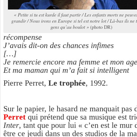
« Petite si tu est kurde il faut partir / Les enfants morts ne peuve
grandir / Nous irons en Europe si tel est notre lot / Là-bas ils ne t
gens qu’au boulot »
(photo DR)
récompense
J’avais dit-on des chances infimes
[…]
Je remercie encore ma femme et mon age
Et ma maman qui m’a fait si intelligent
Pierre Perret,
Le trophée
, 1992.
Sur le papier, le hasard ne manquait pas 
Perret
qui prétend que sa musique est tr
Inter
, tant que pour lui « c’en est le mur d
être ce jeudi dans un des studios de la m