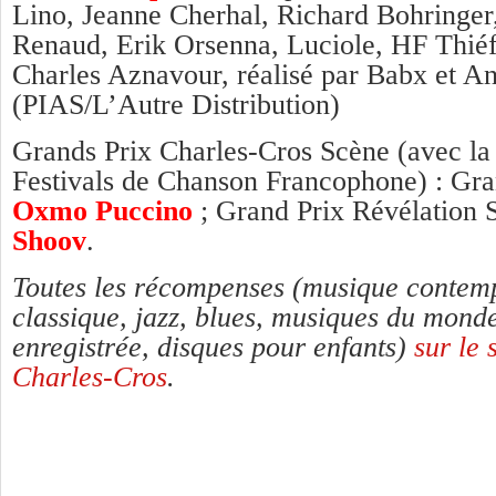
Lino, Jeanne Cherhal, Richard Bohringe
Renaud, Erik Orsenna, Luciole, HF Thiéfa
Charles Aznavour, réalisé par Babx et A
(PIAS/L’Autre Distribution)
Grands Prix Charles-Cros Scène (avec la
Festivals de Chanson Francophone) : Gra
Oxmo Puccino
; Grand Prix Révélation
Shoov
.
Toutes les récompenses (musique contem
classique, jazz, blues, musiques du monde
enregistrée, disques pour enfants)
sur le 
Charles-Cros
.
4 Réponses à
Pierre Perret sacré par l
Charles-Cros