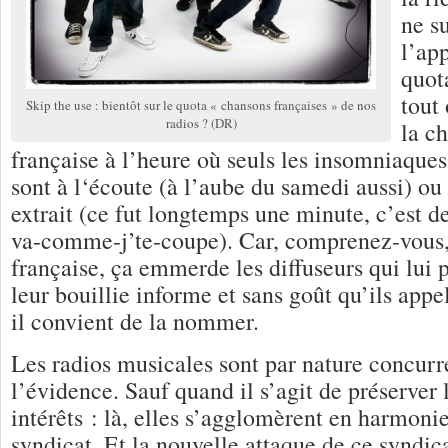
ne s
l’app
quota
tout
Skip the use : bientôt sur le quota « chansons françaises » de nos
radios ? (DR)
la c
française à l’heure où seuls les insomniaques 
sont à l‘écoute (à l’aube du samedi aussi) ou
extrait (ce fut longtemps une minute, c’est d
va-comme-j’te-coupe). Car, comprenez-vous,
française, ça emmerde les diffuseurs qui lui p
leur bouillie informe et sans goût qu’ils app
il convient de la nommer.
Les radios musicales sont par nature concurre
l’évidence. Sauf quand il s’agit de préserver 
intérêts : là, elles s’agglomèrent en harmoni
syndicat. Et la nouvelle attaque de ce syndic