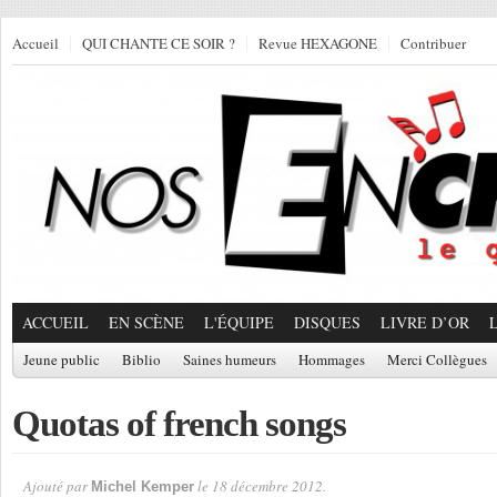
Accueil
QUI CHANTE CE SOIR ?
Revue HEXAGONE
Contribuer
ACCUEIL
EN SCÈNE
L'ÉQUIPE
DISQUES
LIVRE D’OR
Jeune public
Biblio
Saines humeurs
Hommages
Merci Collègues
Quotas of french songs
Ajouté par
le 18 décembre 2012.
Michel Kemper
Par