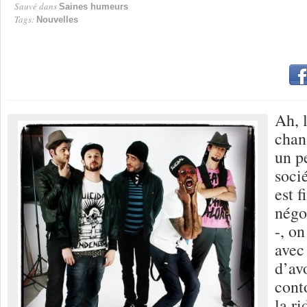
Sauvé dans
Saines humeurs
Tags:
Nouvelles
Ah, 
chan
un p
soci
est f
négoc
-, on
avec
d’avo
conto
la ri