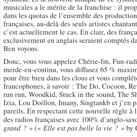
musicales a le mérite de la franchise : il pr
dans les quotas de l’ensemble des productio
françaises, au-delà des seuls artistes chanta
c’est actuellement le cas. En clair, des franç
exclusivement en anglais seraient comptés da
Ben voyons.
Donc, vous vous appelez Chérie-fm, Fun-radi
merde-en-continu, vous diffusez 65 % maxi
pour être bien dans les clous et vous complé
francophones, à savoir : The Do, Cocoon, Re
run run, Woodkid, Stuck in the sound, The Sh
Izia, Lou Doillon, Imany, Singtankb et j’en p
pareils. En respectant cette nouvelle règle à l
des radios françaises avec 100% d’anglo-sax
grand ? »
« Elle est pas belle la vie ? »
(
by G