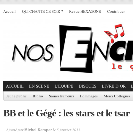
Accueil
QUI CHANTE CE SOIR ?
Revue HEXAGONE
Contribuer
ACCUEIL
EN SCÈNE
L'ÉQUIPE
DISQUES
LIVRE D’OR
Jeune public
Biblio
Saines humeurs
Hommages
Merci Collègues
BB et le Gégé : les stars et le tsar
Ajouté par
le 5 janvier 2013.
Michel Kemper
Par