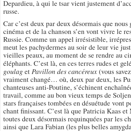
Depardieu, à qui le tsar vient justement d’acc
russe.
Car c’est deux par deux désormais que nous g
cinéma et de la chanson s’en vont vivre le res
Russie. Comme un appel irrésistible, irrépr
meut les pachydermes au soir de leur vie ju
vieilles peaux, au moment de se rendre au ci
éléphants. C’est là, en ces terres rudes et gel
goulag
Pavillon des cancéreux
et
(vous savez
vraiment changé… où, deux par deux, les Pus
chanteuses anti-Poutine, s’échinent enchaîn
travail, comme au bon vieux temps de Soljeni
stars françaises tombées en désuétude vont po
chant finissant. C’est là que Patricia Kaas et
toutes deux désormais requinquées par les ch
ainsi que Lara Fabian (les plus belles amygda