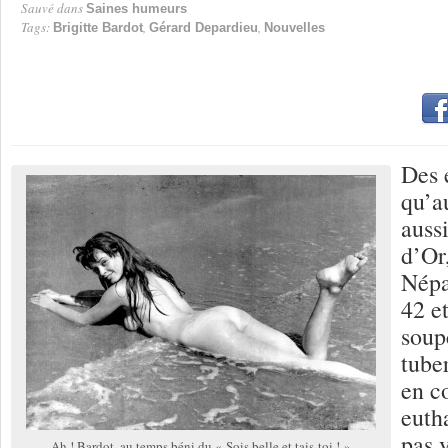
Sauvé dans
Saines humeurs
Tags:
,
,
Brigitte Bardot
Gérard Depardieu
Nouvelles
Des 
qu’a
auss
d’Or
Népa
42 et
soup
tube
en c
eutha
pas 
Ah ! Bardot, au temps béni du « Sois belle et tais-toi ! »