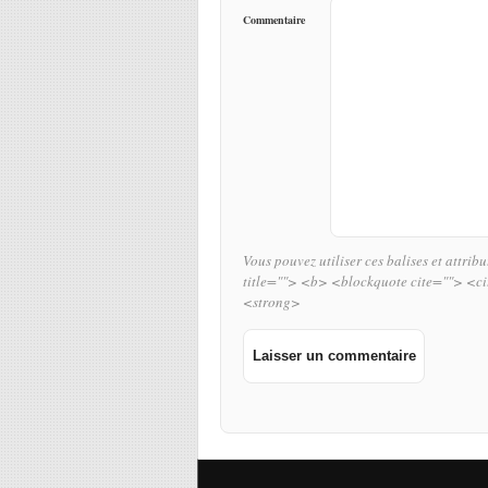
Commentaire
Vous pouvez utiliser ces balises et attrib
title=""> <b> <blockquote cite=""> <c
<strong>