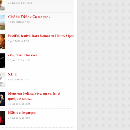
21 mai 2022 at 10:14
Cloé du Trèfle « Ça tangue »
13 déc 2018 at 5:00
FestiFaï, festival hors format en Haute-Alpes
3 juil 2012 at 7:50
-M-, rêveur for ever
12 juil 2022 at 1:46
S.D.F.
8 déc 2009 at 1:23
Monsieur Poli, sa Sève, un surfer et
quelques souc...
15 jan 2013 at 6:00
Hélène et le garçon
27 avr 2012 at 7:56