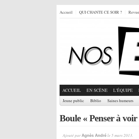
Accueil
QUI CHANTE CE SOIR ?
Revu
ACCUEIL
EN SCÈNE
L'ÉQUIPE
Jeune public
Biblio
Saines humeurs
Boule « Penser à voir
Ajouté par
le 5 mars 2013.
Agnès André