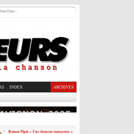
RS
INDEX
ARCHIVES
enade Enchantée
Ramon Pipin « Une chanson ennuyeuse »