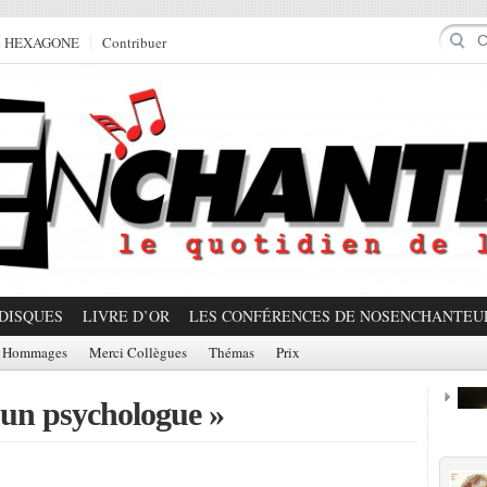
e HEXAGONE
Contribuer
DISQUES
LIVRE D’OR
LES CONFÉRENCES DE NOSENCHANTEU
Hommages
Merci Collègues
Thémas
Prix
 un psychologue »
Prom
Partager!