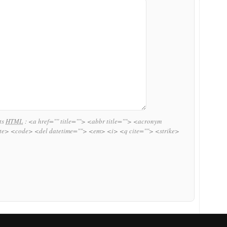
uts
HTML
:
<a href="" title=""> <abbr title=""> <acronym
ite> <code> <del datetime=""> <em> <i> <q cite=""> <strike>