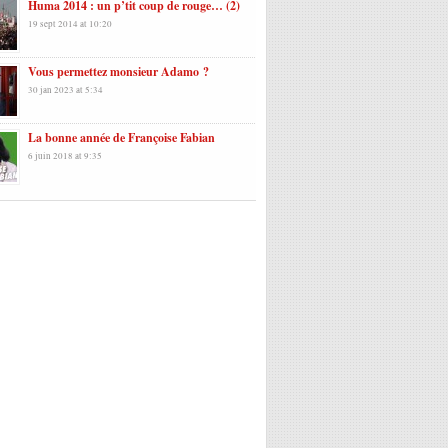
Huma 2014 : un p’tit coup de rouge… (2)
19 sept 2014 at 10:20
Vous permettez monsieur Adamo ?
30 jan 2023 at 5:34
La bonne année de Françoise Fabian
6 juin 2018 at 9:35