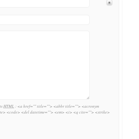
uts
HTML
:
<a href="" title=""> <abbr title=""> <acronym
ite> <code> <del datetime=""> <em> <i> <q cite=""> <strike>