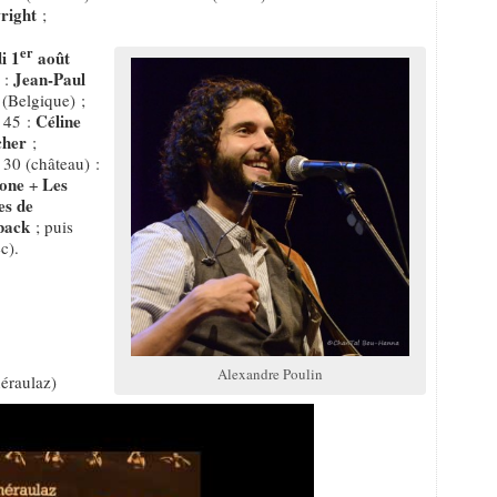
right
;
er
i 1
août
Jean-Paul
 :
(Belgique) ;
Céline
 45 :
cher
;
 30 (château) :
one
Les
+
es de
back
; puis
c).
Alexandre Poulin
éraulaz)