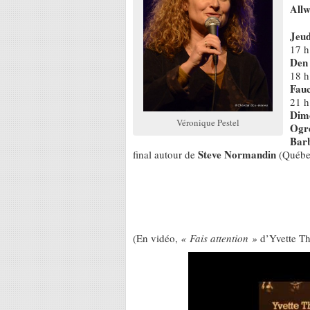
Allw
Jeud
17 h
Den
18 h
Fau
21 h
Dim
Véronique Pestel
Ogr
Bar
Steve Normandin
final autour de
(Québe
(En vidéo,
« Fais attention »
d’Yvette Th