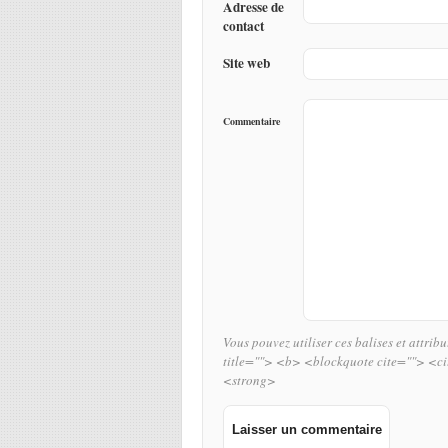
Adresse de
contact
Site web
Commentaire
Vous pouvez utiliser ces balises et attrib
title=""> <b> <blockquote cite=""> <c
<strong>