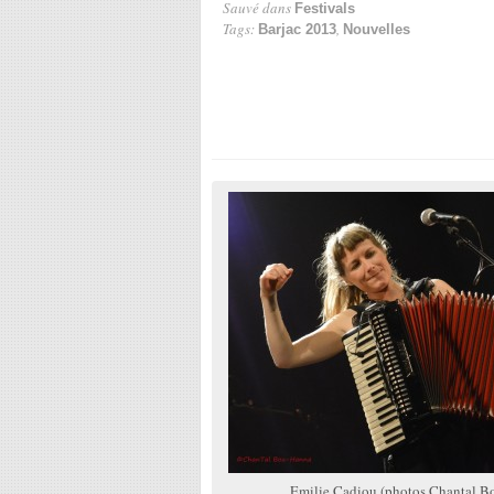
Sauvé dans
Festivals
Tags:
,
Barjac 2013
Nouvelles
Emilie Cadiou (photos Chantal B