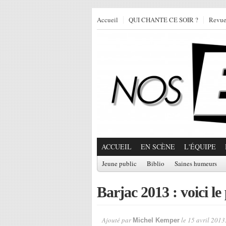
Accueil
QUI CHANTE CE SOIR ?
Revu
ACCUEIL
EN SCÈNE
L'ÉQUIPE
Jeune public
Biblio
Saines humeurs
Barjac 2013 : voici l
Ajouté par
le 15 avril 2013
Michel Kemper