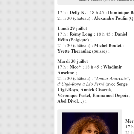
Delly K.
Dominique Ba
17 h :
; 18 h 45 :
Alexandre Poulin
21 h 30 (château) :
(Q
Lundi 29 juillet
Rémy Long
Daniel
17 h :
; 18 h 45 :
Hélin
(Belgique) ;
Michel Boutet
21 h 30 (château) :
+
Yvette Théraulaz
(Suisse) ;
Mardi 30 juillet
Nico*
Wladimir
17 h :
; 18 h 45 :
Anselme
;
21 h 30 (château) :
“Amour Anarchie”,
Serge
d’Utgé-Royo à Léo Ferré
(avec
Utgé-Royo
Annick Cisaruk
,
,
Véronique Pestel
Emmanuel Depoix
,
,
Abel Divol
…) ;
Merc
17 h
21 h