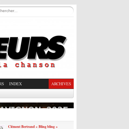
RS
INDEX
ARCHIVES
enade Enchantée
Clément Bertrand « Bling bling »