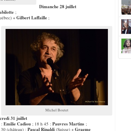
Dimanche 28 juillet
bilotte
;
Gilbert Laffaille
uébec) +
;
Michel Boutet
redi 31 juillet
Emilie Cadiou
Pauvres Martins
 :
; 18 h 45 :
;
Pascal Rinaldi
Graeme
 30 (château) :
(Suisse) +