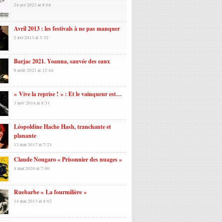
24 avr 2023 at 9:04
Avril 2013 : les festivals à ne pas manquer
2 avr 2013 at 3:32
Barjac 2021. Yoanna, sauvée des eaux
8 août 2021 at 12:44
« Vive la reprise ! » : Et le vainqueur est…
3 nov 2014 at 8:31
Léopoldine Hache Hash, tranchante et
planante
13 mar 2017 at 7:21
Claude Nougaro « Prisonnier des nuages »
4 mar 2020 at 7:00
Ruebarbe « La fourmilière »
14 mai 2013 at 8:02