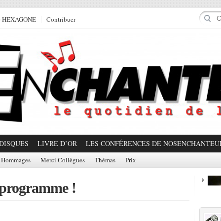
e HEXAGONE
Contribuer
DISQUES
LIVRE D’OR
LES CONFÉRENCES DE NOSENCHANTEU
Hommages
Merci Collègues
Thémas
Prix
e programme !
Prom
.
Partager!