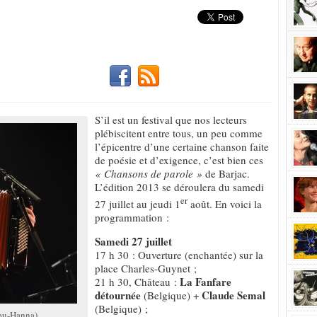
S’il est un festival que nos lecteurs
plébiscitent entre tous, un peu comme
l’épicentre d’une certaine chanson faite
de poésie et d’exigence, c’est bien ces
« Chansons de parole »
de Barjac.
L’édition 2013 se déroulera du samedi
er
27 juillet au jeudi 1
août. En voici la
programmation :
Samedi 27 juillet
17 h 30 : Ouverture (enchantée) sur la
place Charles-Guynet ;
La Fanfare
21 h 30, Château :
détournée
Claude Semal
(Belgique) +
(Belgique) ;
ou-Hanna)