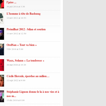
l’père ...
30 juil 2014 at 3:30
L’homme à tête de Bashung
12 nov 2011 at 10:53
Prémilhat 2012 : bilan et soutien
11 nov 2012 at 12:50
OrelSan « Tout va bien »
5 fév 2018 at 5:00
Waxx, Solann « La tendresse »
26 mar 2026 at 10:20
Cécile Hercule, éperdue au milieu…
12 sept 2022 at 9:00
Stéphanie Lignon donne le la à nos vies et à
nos m...
15 déc 2018 at 8:00