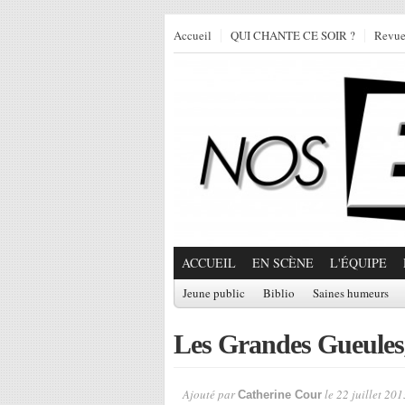
Accueil
QUI CHANTE CE SOIR ?
Revu
ACCUEIL
EN SCÈNE
L'ÉQUIPE
Jeune public
Biblio
Saines humeurs
Les Grandes Gueules
Ajouté par
le 22 juillet 201
Catherine Cour