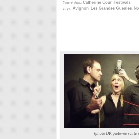
Sauvé dans
,
Catherine Cour
Festivals
Tags:
,
,
Avignon
Les Grandes Gueules
No
(photo DR prélevée sur le 