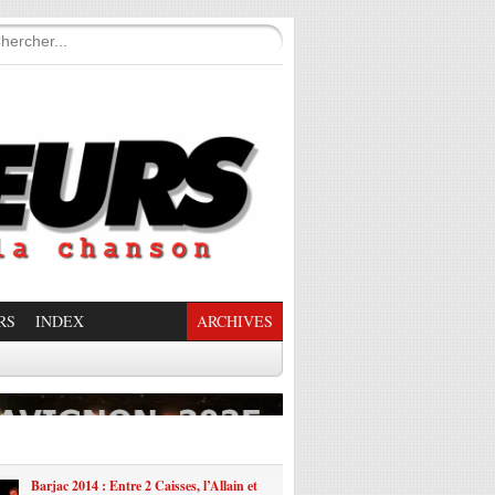
RS
INDEX
ARCHIVES
enade Enchantée
Barjac 2014 : Entre 2 Caisses, l’Allain et