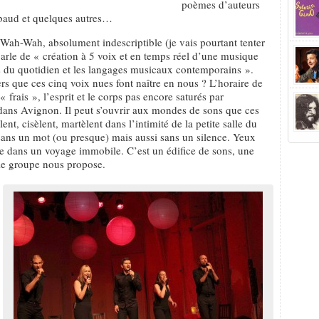
poèmes d’auteurs
ubaud et quelques autres…
 Wah-Wah, absolument indescriptible (je vais pourtant tenter
rle de « création à 5 voix et en temps réel d’une musique
ons du quotidien et les langages musicaux contemporains ».
s que ces cinq voix nues font naître en nous ? L’horaire de
« frais », l’esprit et le corps pas encore saturés par
dans Avignon. Il peut s’ouvrir aux mondes de sons que ces
t, cisèlent, martèlent dans l’intimité de la petite salle du
ans un mot (ou presque) mais aussi sans un silence. Yeux
e dans un voyage immobile. C’est un édifice de sons, une
e le groupe nous propose.