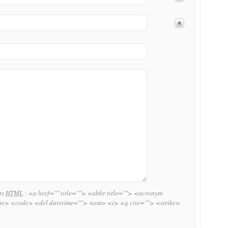
uts
HTML
:
<a href="" title=""> <abbr title=""> <acronym
ite> <code> <del datetime=""> <em> <i> <q cite=""> <strike>