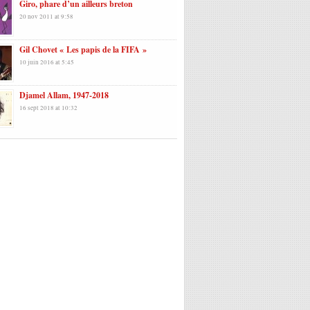
Giro, phare d’un ailleurs breton
20 nov 2011 at 9:58
Gil Chovet « Les papis de la FIFA »
10 juin 2016 at 5:45
Djamel Allam, 1947-2018
16 sept 2018 at 10:32