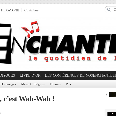
e HEXAGONE
Contribuer
DISQUES
LIVRE D’OR
LES CONFÉRENCES DE NOSENCHANTEU
Hommages
Merci Collègues
Thémas
Prix
, c’est Wah-Wah !
Prom
3.
Partager!