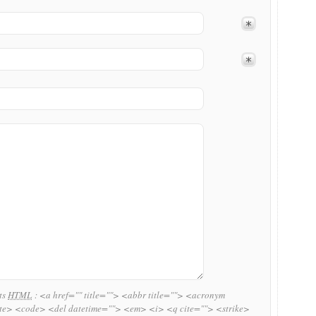
uts
HTML
:
<a href="" title=""> <abbr title=""> <acronym
ite> <code> <del datetime=""> <em> <i> <q cite=""> <strike>