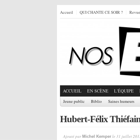
Accueil
QUI CHANTE CE SOIR ?
Revu
ACCUEIL
EN SCÈNE
L'ÉQUIPE
Jeune public
Biblio
Saines humeurs
Hubert-Félix Thiéfain
Ajouté par
le 31 juillet 201
Michel Kemper