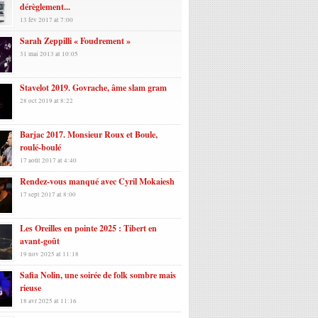
dérèglement...
13 fév 2017 at 7:00
Sarah Zeppilli « Foudrement »
31 mai 2013 at 10:05
Stavelot 2019. Govrache, âme slam gram
28 oct 2019 at 8:22
Barjac 2017. Monsieur Roux et Boule,
roulé-boulé
17 août 2017 at 4:40
Rendez-vous manqué avec Cyril Mokaiesh
17 sept 2017 at 8:00
Les Oreilles en pointe 2025 : Tibert en
avant-goût
19 nov 2025 at 11:18
Safia Nolin, une soirée de folk sombre mais
rieuse
18 avr 2025 at 11:16