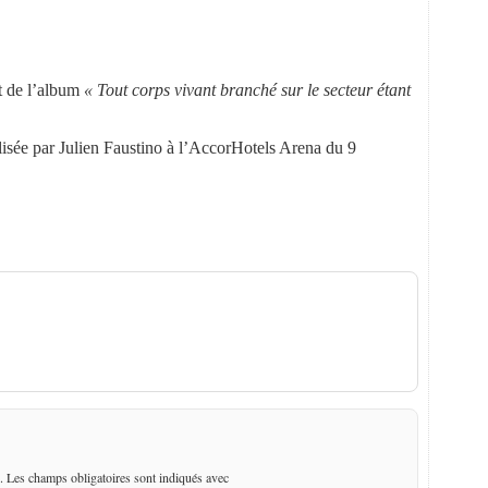
it de l’album
« Tout corps vivant branché sur le secteur étant
alisée par Julien Faustino à l’AccorHotels Arena du 9
éfaine « Je t’en remets au vent »
. Les champs obligatoires sont indiqués avec