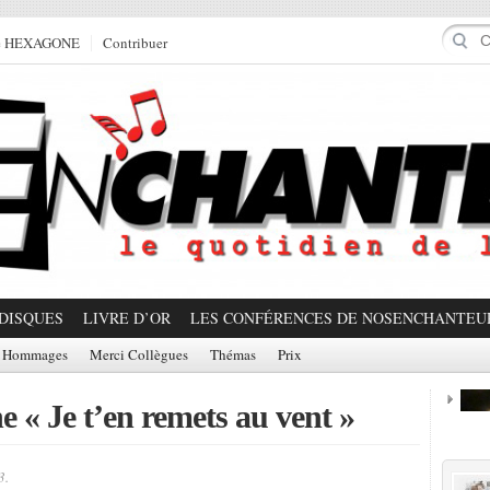
e HEXAGONE
Contribuer
DISQUES
LIVRE D’OR
LES CONFÉRENCES DE NOSENCHANTEU
Hommages
Merci Collègues
Thémas
Prix
e « Je t’en remets au vent »
Prom
3.
Partager!