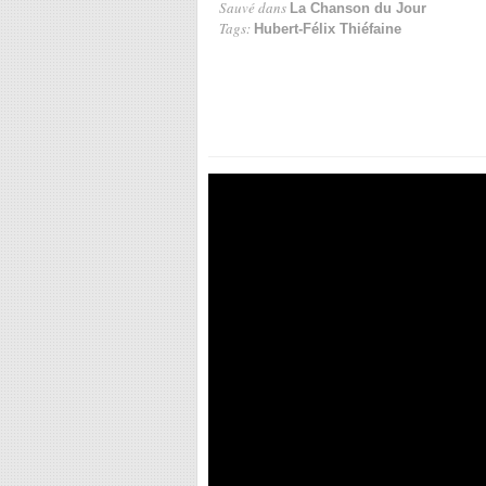
Sauvé dans
La Chanson du Jour
Tags:
Hubert-Félix Thiéfaine