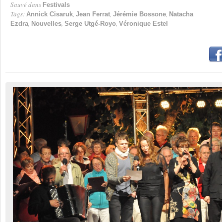
Sauvé dans
Festivals
Tags:
,
,
,
Annick Cisaruk
Jean Ferrat
Jérémie Bossone
Natacha
,
,
,
Ezdra
Nouvelles
Serge Utgé-Royo
Véronique Estel