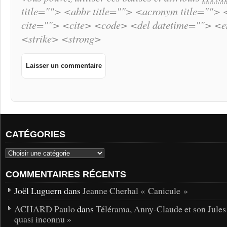
title=""> <abbr title=""> <acronym title="">
cite=""> <cite> <code> <del datetime=""> <
<strike> <strong>
CATÉGORIES
COMMENTAIRES RÉCENTS
Joël Luguern dans
Jeanne Cherhal « Canicule »
ACHARD Paulo
dans
Télérama, Anny-Claude et son Jules
quasi inconnu »