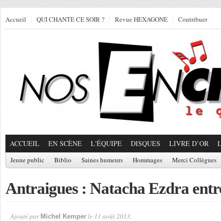
Accueil
QUI CHANTE CE SOIR ?
Revue HEXAGONE
Contribuer
ACCUEIL
EN SCÈNE
L'ÉQUIPE
DISQUES
LIVRE D’OR
Jeune public
Biblio
Saines humeurs
Hommages
Merci Collègues
Antraigues : Natacha Ezdra entr
Ajouté par
le 11 août 2013.
Michel Kemper
Par