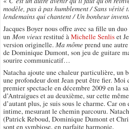
C’est un autre avenir qu’il faut qu’on réinv
«
modèle, pas à pas humblement / Sans vérité t
lendemains qui chantent / Un bonheur invent
Jacques Boyer nous offre avec sa fille un duo
Mon vieux
un
restitué à
Michelle Senlis
et Je
Ma môme
version originelle.
prend une autre 
de Dominique Dumont, son jeu de guitare ma
sourire communicatif…
Natacha ajoute une chaleur particulière, un 
une profondeur dont Jean peut être fier. Moi q
premier spectacle en décembre 2009 en la sal
d’Antraigues et au deuxième, sur cette même 
d’autant plus, je suis sous le charme. Car on 
intime, mesurant le chemin parcouru. Natach
(Patrick Reboud, Dominique Dumont et Chris
sont en symbiose, en parfaite harmonie.