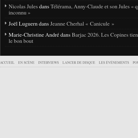
Nicolas Jules
dans
Télérama, Anny-Claude et son Jules « q
inconnu »
Joël Luguern dans
Jeanne Cherhal « Canicule »
Marie-Christine André dans
Barjac 2026. Les Copines tie
le bon bout
ACCUEIL
EN SCÈNE
INTERVIEWS
LANCER DE DISQUE
LES ÉVÉNEMENTS
PO