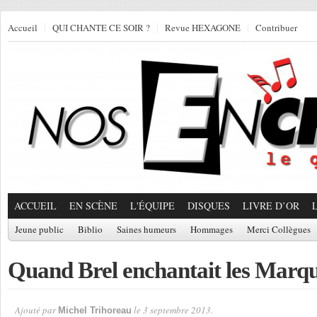
Accueil
QUI CHANTE CE SOIR ?
Revue HEXAGONE
Contribuer
ACCUEIL
EN SCÈNE
L'ÉQUIPE
DISQUES
LIVRE D’OR
Jeune public
Biblio
Saines humeurs
Hommages
Merci Collègues
Quand Brel enchantait les Marqu
Ajouté par
le 3 septembre 2013.
Michel Trihoreau
Par