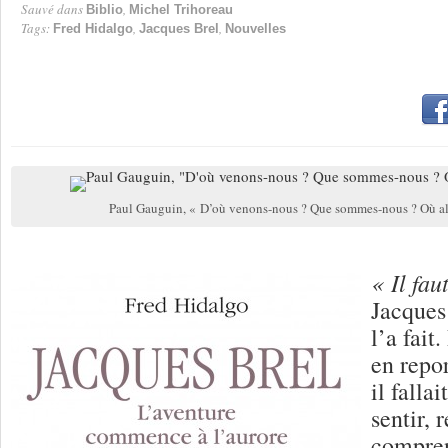
Sauvé dans
,
Biblio
Michel Trihoreau
Tags:
,
,
Fred Hidalgo
Jacques Brel
Nouvelles
Paul Gauguin, « D’où venons-nous ? Que sommes-nous ? Où al
« Il fau
Jacques
l’a fait
en repo
il falla
sentir, 
compren