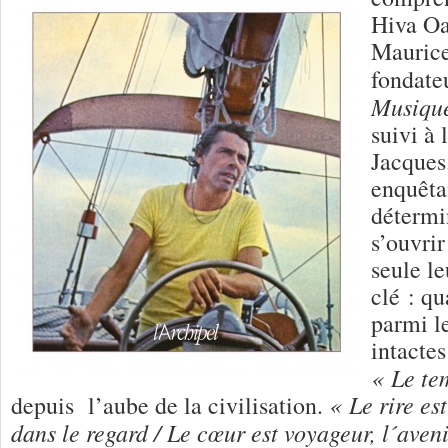
Hiva Oa
Maurice
fondate
Musiqu
suivi à 
Jacques.
enquêta
détermin
s’ouvrir
seule le
clé : qu
parmi l
intacte
« Le te
« Le rire es
depuis l’aube de la civilisation.
dans le regard / Le cœur est voyageur, l´aveni