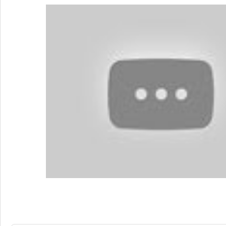
3 Réponses à
Quand Brel enchantait l