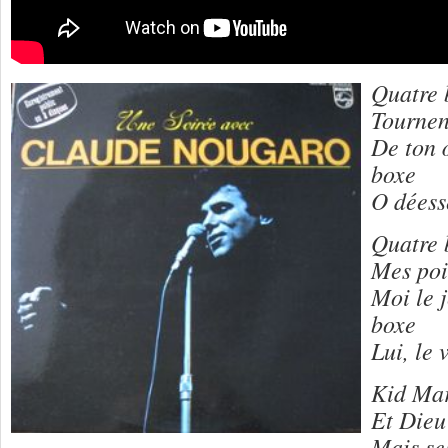
Quatre 
Tournen
De ton œ
boxe
O déess
Quatre 
Mes poi
Moi le 
boxe
Lui, le
Kid Mar
Et Dieu 
Mais se