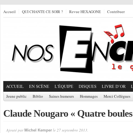
Accueil
QUI CHANTE CE SOIR ?
Revue HEXAGONE
Contribuer
ACCUEIL
EN SCÈNE
L'ÉQUIPE
DISQUES
LIVRE D’OR
Jeune public
Biblio
Saines humeurs
Hommages
Merci Collègues
Claude Nougaro « Quatre boules 
Ajouté par
le 27 septembre 2013.
Michel Kemper
Par