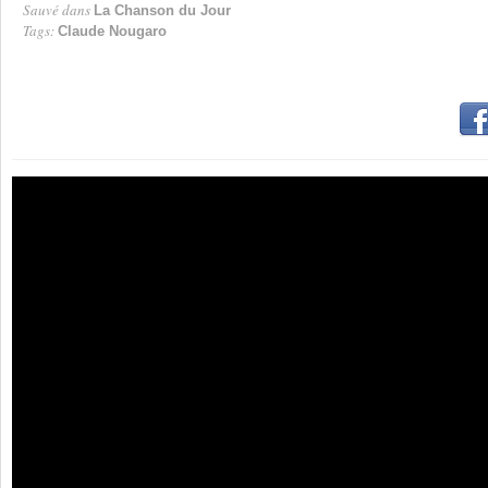
Sauvé dans
La Chanson du Jour
Tags:
Claude Nougaro