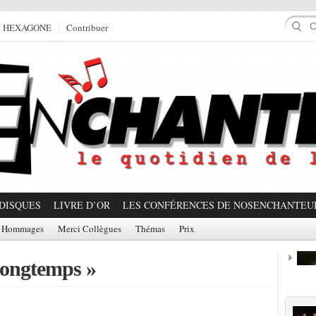
e HEXAGONE
Contribuer
DISQUES
LIVRE D’OR
LES CONFÉRENCES DE NOSENCHANTEU
Hommages
Merci Collègues
Thémas
Prix
 longtemps »
Prom
Partager!