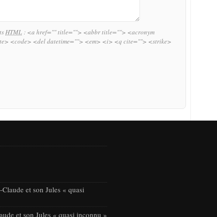
uts
HTML
:
<a href="" title=""> <abbr title=""> <acronym
ite> <code> <del datetime=""> <em> <i> <q cite=""> <strike>
Claude et son Jules « quasi
ude et son Jules « quasi inconnu »