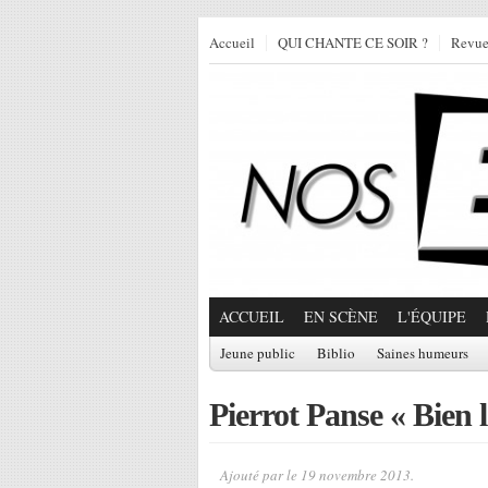
Accueil
QUI CHANTE CE SOIR ?
Revu
ACCUEIL
EN SCÈNE
L'ÉQUIPE
Jeune public
Biblio
Saines humeurs
Pierrot Panse « Bien
Ajouté par
le 19 novembre 2013.