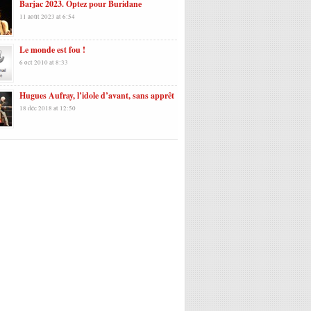
Barjac 2023. Optez pour Buridane
11 août 2023 at 6:54
Le monde est fou !
6 oct 2010 at 8:33
Hugues Aufray, l’idole d’avant, sans apprêt
18 déc 2018 at 12:50