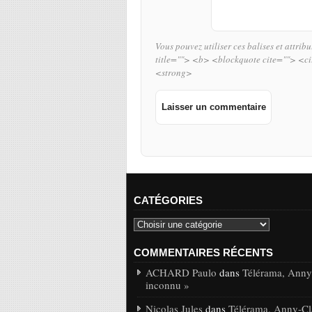
Vous pouvez utiliser ces balises et attrib
title=""> <b> <blockquote cite=""> <c
<strong>
CATÉGORIES
COMMENTAIRES RÉCENTS
ACHARD Paulo
dans
Télérama, Anny-
inconnu »
Nicolas Jules
dans
Télérama, Anny-Cla