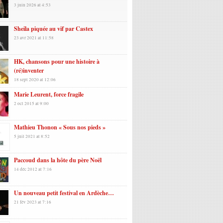
3 juin 2026 at 4:53
Sheila piquée au vif par Castex
23 avr 2021 at 11:58
HK, chansons pour une histoire à
(ré)inventer
18 sept 2020 at 12:06
Marie Leurent, force fragile
2 oct 2015 at 9:00
Mathieu Thonon « Sous nos pieds »
5 juil 2021 at 8:52
Paccoud dans la hôte du père Noël
14 déc 2012 at 7:16
Un nouveau petit festival en Ardèche…
21 fév 2023 at 7:16