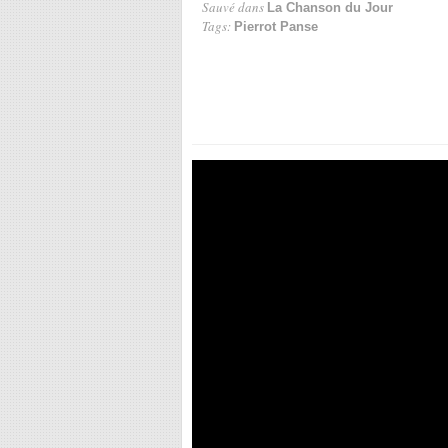
Sauvé dans
La Chanson du Jour
Tags:
Pierrot Panse