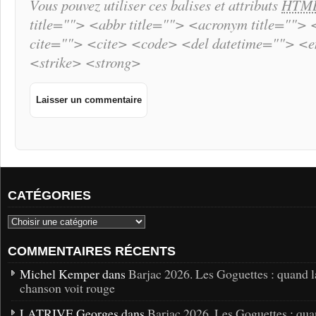
Vous pouvez utiliser ces balises et attributs
HTM
title=""> <abbr title=""> <acronym title="">
cite=""> <cite> <code> <del datetime=""> <
<strike> <strong>
CATÉGORIES
COMMENTAIRES RÉCENTS
Michel Kemper dans
Barjac 2026. Les Goguettes : quand l
chanson voit rouge
LATRIVE Georges dans
Barjac 2026. Les Goguettes : qua