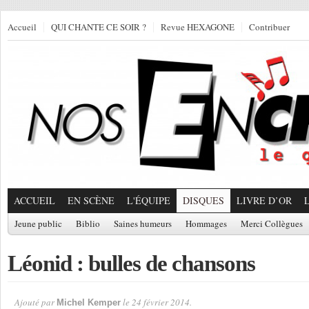
Accueil
QUI CHANTE CE SOIR ?
Revue HEXAGONE
Contribuer
ACCUEIL
EN SCÈNE
L'ÉQUIPE
DISQUES
LIVRE D’OR
Jeune public
Biblio
Saines humeurs
Hommages
Merci Collègues
Léonid : bulles de chansons
Ajouté par
le 24 février 2014.
Michel Kemper
Par