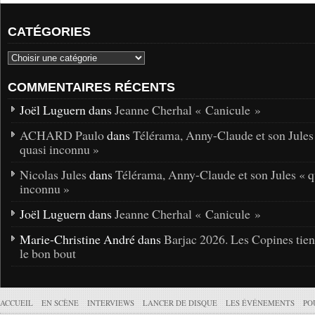
CATÉGORIES
COMMENTAIRES RÉCENTS
Joël Luguern dans
Jeanne Cherhal « Canicule »
ACHARD Paulo
dans
Télérama, Anny-Claude et son Jules
quasi inconnu »
Nicolas Jules
dans
Télérama, Anny-Claude et son Jules « q
inconnu »
Joël Luguern dans
Jeanne Cherhal « Canicule »
Marie-Christine André dans
Barjac 2026. Les Copines tie
le bon bout
ACCUEIL
EN SCÈNE
INTERVIEWS
LANCER DE DISQUE
LES ÉVÉNEMENTS
PO