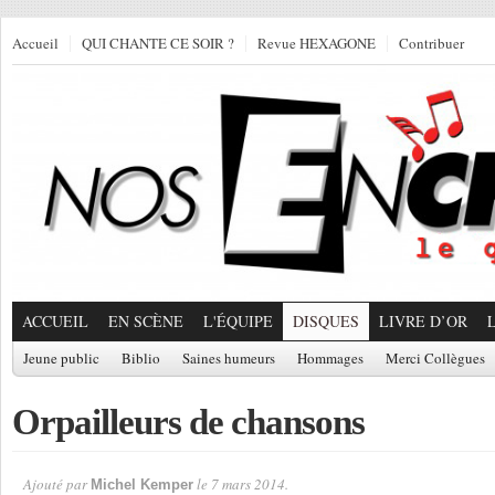
Accueil
QUI CHANTE CE SOIR ?
Revue HEXAGONE
Contribuer
ACCUEIL
EN SCÈNE
L'ÉQUIPE
DISQUES
LIVRE D’OR
Jeune public
Biblio
Saines humeurs
Hommages
Merci Collègues
Orpailleurs de chansons
Ajouté par
le 7 mars 2014.
Michel Kemper
Par