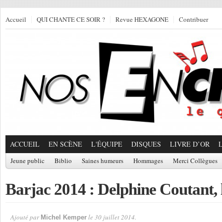
Accueil
QUI CHANTE CE SOIR ?
Revue HEXAGONE
Contribuer
ACCUEIL
EN SCÈNE
L'ÉQUIPE
DISQUES
LIVRE D’OR
Jeune public
Biblio
Saines humeurs
Hommages
Merci Collègues
Barjac 2014 : Delphine Coutant, le
Ajouté par
le 30 juillet 2014.
Michel Kemper
Par