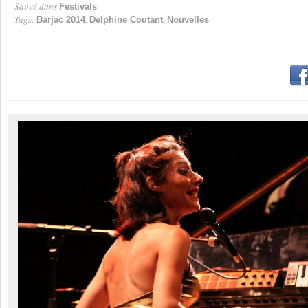
Sauvé dans
Festivals
Tags:
,
,
Barjac 2014
Delphine Coutant
Nouvelles