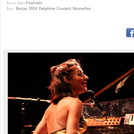
Sauvé dans
Festivals
Tags:
,
,
Barjac 2014
Delphine Coutant
Nouvelles