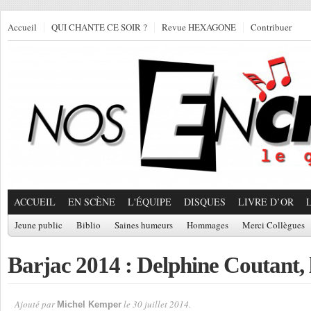
Accueil
QUI CHANTE CE SOIR ?
Revue HEXAGONE
Contribuer
ACCUEIL
EN SCÈNE
L'ÉQUIPE
DISQUES
LIVRE D’OR
Jeune public
Biblio
Saines humeurs
Hommages
Merci Collègues
Barjac 2014 : Delphine Coutant, le
Ajouté par
le 30 juillet 2014.
Michel Kemper
Par