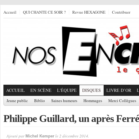
Accueil
QUI CHANTE CE SOIR ?
Revue HEXAGONE
Contribuer
ACCUEIL
EN SCÈNE
L'ÉQUIPE
DISQUES
LIVRE D’OR
Jeune public
Biblio
Saines humeurs
Hommages
Merci Collègues
Philippe Guillard, un après Ferré
Ajouté par
le 2 décembre 2014.
Michel Kemper
Par