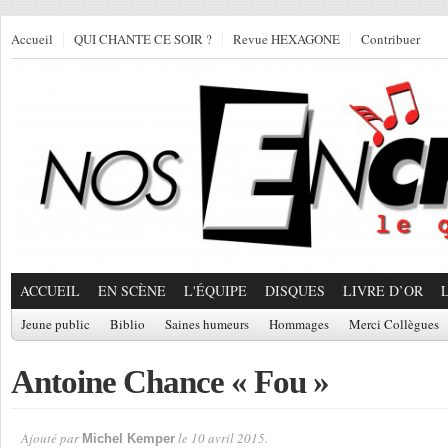
Accueil
QUI CHANTE CE SOIR ?
Revue HEXAGONE
Contribuer
ACCUEIL
EN SCÈNE
L'ÉQUIPE
DISQUES
LIVRE D’OR
Jeune public
Biblio
Saines humeurs
Hommages
Merci Collègues
Antoine Chance « Fou »
Ajouté par
le 10 avril 2015.
Michel Kemper
Par