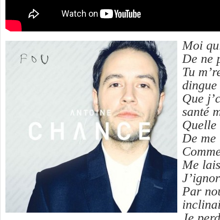
Moi qu
De ne p
Tu m’re
dingue
Que j’
santé 
Quelle 
De me 
Commen
Me lais
J’ignor
Par no
inclina
Je perd