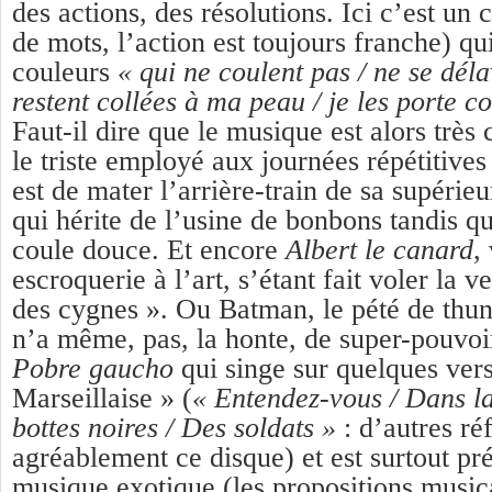
des actions, des résolutions. Ici c’est un
de mots, l’action est toujours franche) qu
couleurs
« qui ne coulent pas / ne se déla
restent collées à ma peau / je les porte 
Faut-il dire que le musique est alors très 
le triste employé aux journées répétitives 
est de mater l’arrière-train de sa supérieur
qui hérite de l’usine de bonbons tandis qu
coule douce. Et encore
Albert le canard
,
escroquerie à l’art, s’étant fait voler la 
des cygnes ». Ou Batman, le pété de thu
n’a même, pas, la honte, de super-pouvoir
Pobre gaucho
qui singe sur quelques ver
Marseillaise » (
« Entendez-vous / Dans l
bottes noires / Des soldats »
: d’autres ré
agréablement ce disque) et est surtout pr
musique exotique (les propositions musica