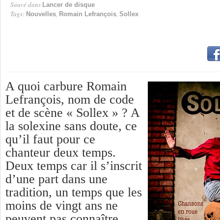
Sauvé dans
Lancer de disque
Tags:
,
,
Nouvelles
Romain Lefrançois
Sollex
A quoi carbure Romain
Lefrançois, nom de code
et de scène « Sollex » ? A
la solexine sans doute, ce
qu’il faut pour ce
chanteur deux temps.
Deux temps car il s’inscrit
d’une part dans une
tradition, un temps que les
moins de vingt ans ne
peuvent pas connaître,