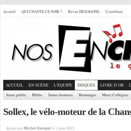
Accueil
QUI CHANTE CE SOIR ?
Revue HEXAGONE
Contribuer
ACCUEIL
EN SCÈNE
L'ÉQUIPE
DISQUES
LIVRE D’OR
Jeune public
Biblio
Saines humeurs
Hommages
Merci Collègues
Sollex, le vélo-moteur de la Chan
Ajouté par
le 3 juin 2015.
Michel Kemper
Par