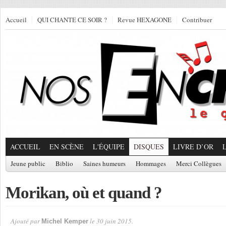
Accueil
QUI CHANTE CE SOIR ?
Revue HEXAGONE
Contribuer
ACCUEIL
EN SCÈNE
L'ÉQUIPE
DISQUES
LIVRE D’OR
Jeune public
Biblio
Saines humeurs
Hommages
Merci Collègues
Morikan, où et quand ?
Ajouté par
le 30 juin 2015.
Michel Kemper
Par